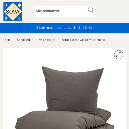
Sommarrea upp till 50%
Pro
Hem
Sängkläder
Påslakanset
Borås Cotton Cloud Påslakanset