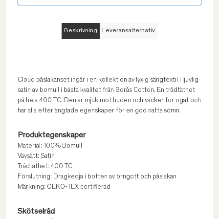
Beskrivning
Leveransalternativ
Cloud påslakanset ingår i en kollektion av lyxig sängtextil i ljuvlig
satin av bomull i bästa kvalitet från Borås Cotton. En trådtäthet
på hela 400 TC. Den är mjuk mot huden och vacker för ögat och
har alla efterlängtade egenskaper för en god natts sömn.
Produktegenskaper
Material: 100% Bomull
Vävsätt: Satin
Trådtäthet: 400 TC
Förslutning: Dragkedja i botten av örngott och påslakan
Märkning: OEKO-TEX certifierad
Skötselråd