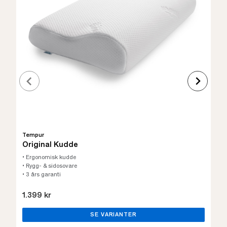
Tempur
Original Kudde
• Ergonomisk kudde
• Rygg- & sidosovare
• 3 års garanti
1.399 kr
SE VARIANTER