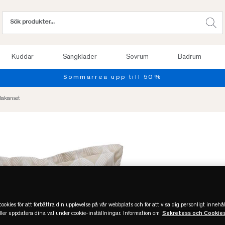
Kuddar
Sängkläder
Sovrum
Badrum
lakanset
-50%
REA
ookies för att förbättra din upplevelse på vår webbplats och för att visa dig personligt innehål
eller uppdatera dina val under cookie-inställningar. Information om
Sekretess och Cookie