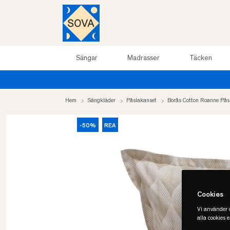
Sängar
Madrasser
Täcken
Sommarrea upp till 50%
Hem
Sängkläder
Påslakanset
Borås Cotton Roanne Pås
-50%
REA
Cookies
Vi använder c
alla cookies 