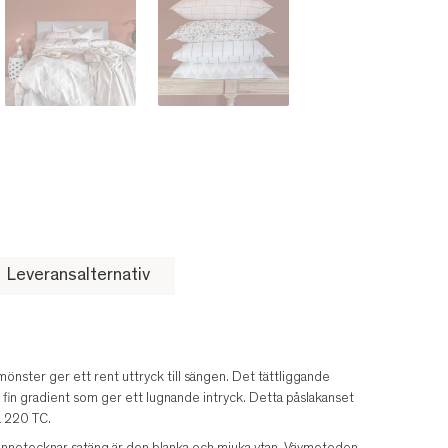
Leveransalternativ
ster ger ett rent uttryck till sängen. Det tättliggande
 fin gradient som ger ett lugnande intryck. Detta påslakanset
å 220 TC.