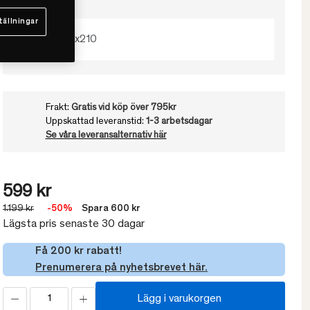
Välj storlek
tällningar
150x210
Frakt:
Gratis vid köp över 795kr
Uppskattad leveranstid:
1-3 arbetsdagar
Se våra leveransalternativ här
599 kr
1.199 kr
-50%
Spara 600 kr
Lägsta pris senaste 30 dagar
Få 200 kr rabatt!
Prenumerera på nyhetsbrevet här.
Lägg i varukorgen