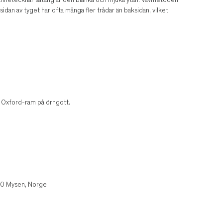
kännetecknar satäng är den blanka och mjuka ytan. Vävmetoden
idan av tyget har ofta många fler trådar än baksidan, vilket
m Oxford-ram på örngott.
850 Mysen, Norge