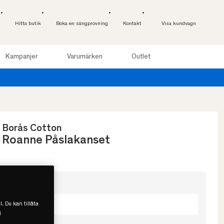
Hitta butik
Boka en sängprovning
Kontakt
Visa kundvagn
Kampanjer
Varumärken
Outlet
Pro
Borås Cotton
Roanne Påslakanset
Välj färg
Beige
l. Du kan tillåta
s