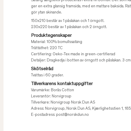
Satäng sängtextil produceras i extra fin bomull. Det som 
ger en extra glansig framsida, med en mattare baksida. Räts
gör ytan skinande.
150x210 består av 1 påslakan och 1 örngott.
230x220 består av 1 påslakan och 2 örngott.
Produktegenskaper
Material: 100% bomullssatäng
Tråttäthet: 220 TC
Certifiering: Oeko-Tex made in green-certifierad
Detaljer: Dragkedja i botten av örngott och påslakan. 3 c
Skötselråd
Tvättas i 60 grader.
Tillverkarens kontaktuppgifter
Varumärke: Borås Cotton
Leverantör: Norvigroup
Tillverkare: Norvigroup Norsk Dun AS
Adress: Norvigroup, Norsk Dun AS, Kjærlighetsstien 1, 1
E-postadress: post@norskdun.no