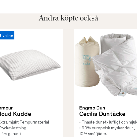
Andra köpte också
t online
empur
Engmo Dun
loud Kudde
Cecilia Duntäcke
Extra mjukt Tempurmaterial
• Finaste dunet- luftigt och mjuk
Tryckavlastning
• 90% europeisk myskanddun,
3 års garanti
10% småfjäder.