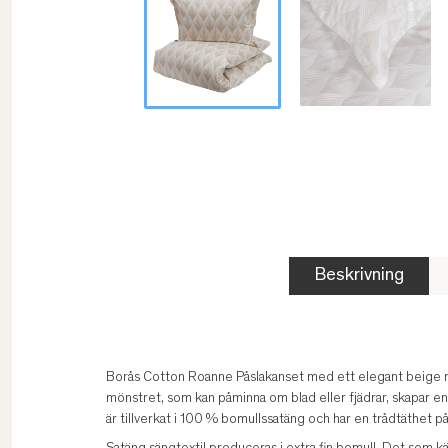
Beskrivning
Borås Cotton Roanne Påslakanset med ett elegant beige mön
mönstret, som kan påminna om blad eller fjädrar, skapar en
är tillverkat i 100 % bomullssatäng och har en trådtäthet p