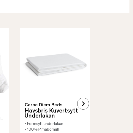
Borås Cotto
Quilt Mad
• Skyddar säng
• Vadderat
• Flera storleka
Carpe Diem Beds
Havsbris Kuvertsytt
Underlakan
t.
• Formsytt underlakan
• 100% Pimabomull