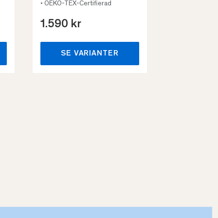
• OEKO-TEX-Certifierad
1.590 kr
659 kr
SE VARIANTER
SE VA