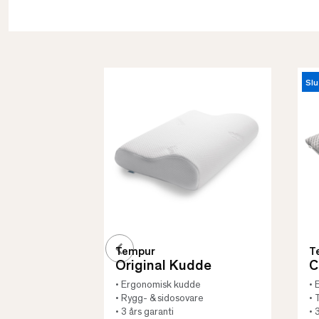
Slu
Tempur
T
Original Kudde
C
• Ergonomisk kudde
• 
• Rygg- & sidosovare
• 
• 3 års garanti
• 