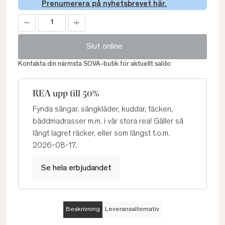
Prenumerera på nyhetsbrevet här.
Slut online
Kontakta din närmsta SOVA-butik för aktuellt saldo
REA upp till 50%
Fynda sängar, sängkläder, kuddar, täcken,
bäddmadrasser m.m. i vår stora rea! Gäller så
långt lagret räcker, eller som längst t.o.m.
2026-08-17.
Se hela erbjudandet
Beskrivning
Leveransalternativ