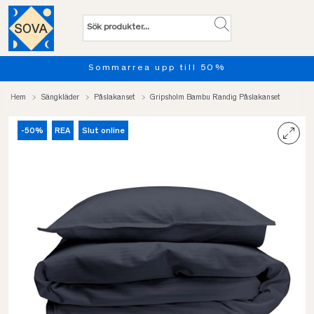
Sommarrea upp till 50%
Hem
Sängkläder
Påslakanset
Gripsholm Bambu Randig Påslakanset
-50%
REA
Slut online