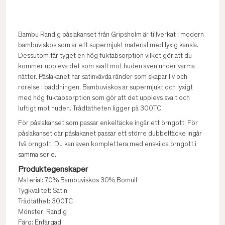
Bambu Randig påslakanset från Gripsholm är tillverkat i modern
bambuviskos som är ett supermjukt material med lyxig känsla.
Dessutom får tyget en hög fuktabsorption vilket gör att du
kommer uppleva det som svalt mot huden även under varma
nätter. Påslakanet har satinvävda ränder som skapar liv och
rörelse i bäddningen. Bambuviskos är supermjukt och lyxigt
med hög fuktabsorption som gör att det upplevs svalt och
luftigt mot huden. Trådtätheten ligger på 300TC.
För påslakanset som passar enkeltäcke ingår ett örngott. För
påslakanset där påslakanet passar ett större dubbeltäcke ingår
två örngott. Du kan även komplettera med enskilda örngott i
samma serie.
Produktegenskaper
Material: 70% Bambuviskos 30% Bomull
Tygkvalitet: Satin
Trådtäthet: 300TC
Mönster: Randig
Färg: Enfärgad