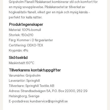
Gripsholm Flanell Påslakanset kombinerar stil och komfort för
en mysig sovupplevelse. Påslakansetet är tillverkat av
högkvalitativ flanell, vilket ger en mjuk och mysig känsla -
perfekt för kalla nätter.
Produktegenskaper
Material: 100% bomull
Storlek: 150x210
Färg: Kommer i 2 färgvarianter
Certifiering: OEKO-TEX
Krypmån: 4%
Skötselråd
Maskintvätt 60°C
Tillverkarens kontaktuppgifter
Varumärke: Gripsholm
Leverantör: Springhill
Tillverkare: Springhill Textile AB
Adress: Strandbadsvägen 5A, P.O. Box 22300, 252 29
Helsingborg, Sverige
E-postadress: kundservice@springhill.se