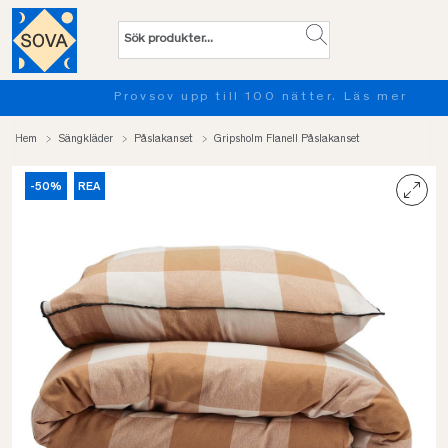
Provsov upp till 100 nätter. Läs mer
Hem
Sängkläder
Påslakanset
Gripsholm Flanell Påslakanset
-50%
REA