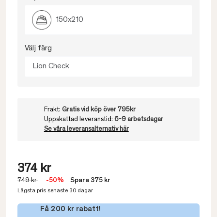
150x210
Välj färg
Lion Check
Frakt:
Gratis vid köp över 795kr
Uppskattad leveranstid:
6-9 arbetsdagar
Se våra leveransalternativ här
374 kr
749 kr
-50%
Spara 375 kr
Lägsta pris senaste 30 dagar
Få 200 kr rabatt!