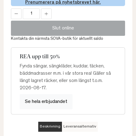
Prenumerera på nyhetsbrevet här.
Slut online
Kontakta din närmsta SOVA-butik för aktuellt saldo
REA upp till 50%
Fynda sängar, sängkläder, kuddar, täcken,
bäddmadrasser m.m. i vår stora rea! Gäller så
långt lagret räcker, eller som längst t.o.m.
2026-08-17.
Se hela erbjudandet
Beskrivning
Leveransalternativ