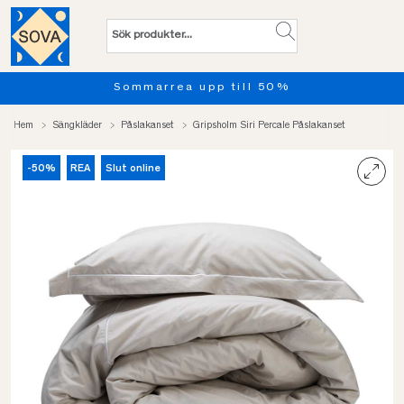
Sommarrea upp till 50%
Pro
Hem
Sängkläder
Påslakanset
Gripsholm Siri Percale Påslakanset
-50%
REA
Slut online