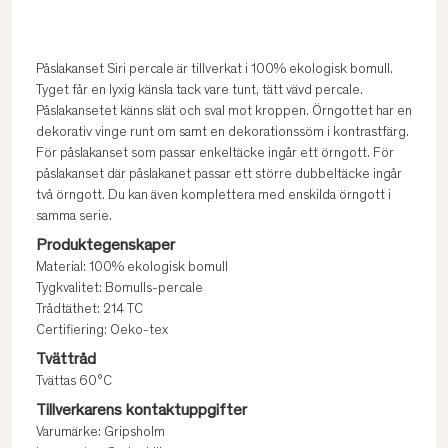
Påslakanset Siri percale är tillverkat i 100% ekologisk bomull.
Tyget får en lyxig känsla tack vare tunt, tätt vävd percale.
Påslakansetet känns slät och sval mot kroppen. Örngottet har en
dekorativ vinge runt om samt en dekorationssöm i kontrastfärg.
För påslakanset som passar enkeltäcke ingår ett örngott. För
påslakanset där påslakanet passar ett större dubbeltäcke ingår
två örngott. Du kan även komplettera med enskilda örngott i
samma serie.
Produktegenskaper
Material: 100% ekologisk bomull
Tygkvalitet: Bomulls-percale
Trådtäthet: 214 TC
Certifiering: Oeko-tex
Tvättråd
Tvättas 60°C
Tillverkarens kontaktuppgifter
Varumärke: Gripsholm