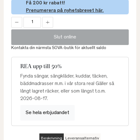
Få 200 kr rabatt!
Prenumerera på nyhetsbrevet här.
Slut online
Kontakta din närmsta SOVA-butik för aktuellt saldo
REA upp till 50%
Fynda sängar, sängkläder, kuddar, täcken,
bäddmadrasser m.m. i vår stora rea! Gäller så
långt lagret räcker, eller som längst t.o.m.
2026-08-17.
Se hela erbjudandet
Beskrivning
Leveransalternativ