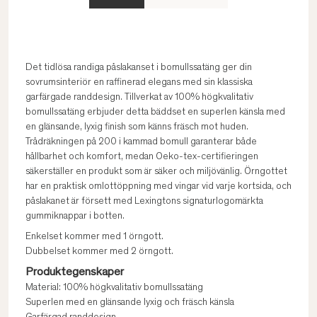
Det tidlösa randiga påslakanset i bomullssatäng ger din
sovrumsinteriör en raffinerad elegans med sin klassiska
garfärgade randdesign. Tillverkat av 100% högkvalitativ
bomullssatäng erbjuder detta bäddset en superlen känsla med
en glänsande, lyxig finish som känns fräsch mot huden.
Trådräkningen på 200 i kammad bomull garanterar både
hållbarhet och komfort, medan Oeko-tex-certifieringen
säkerställer en produkt som är säker och miljövänlig. Örngottet
har en praktisk omlottöppning med vingar vid varje kortsida, och
påslakanet är försett med Lexingtons signaturlogomärkta
gummiknappar i botten.
Enkelset kommer med 1 örngott.
Dubbelset kommer med 2 örngott.
Produktegenskaper
Material: 100% högkvalitativ bomullssatäng
Superlen med en glänsande lyxig och fräsch känsla