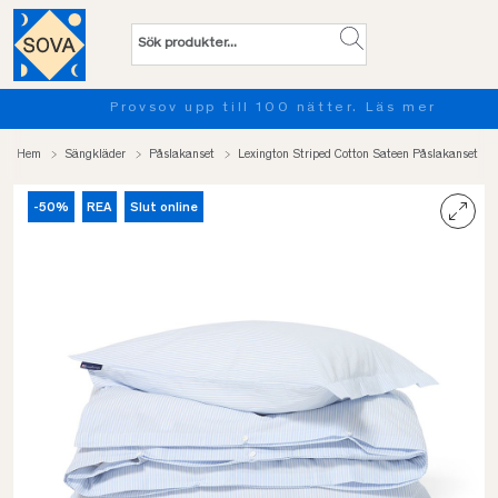
Provsov upp till 100 nätter. Läs mer
Hem
Sängkläder
Påslakanset
Lexington Striped Cotton Sateen Påslakanset
-50%
REA
Slut online