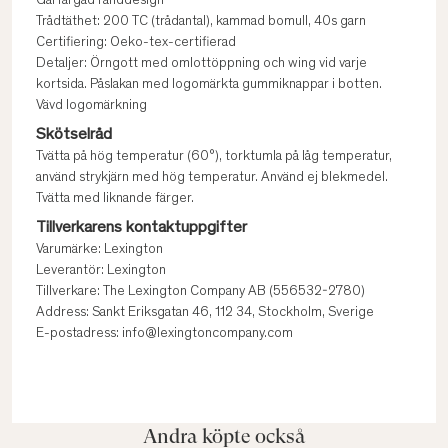
Garfärgad randdesign
Trådtäthet: 200 TC (trådantal), kammad bomull, 40s garn
Certifiering: Oeko-tex-certifierad
Detaljer: Örngott med omlottöppning och wing vid varje
kortsida. Påslakan med logomärkta gummiknappar i botten.
Vävd logomärkning
Skötselråd
Tvätta på hög temperatur (60°), torktumla på låg temperatur,
använd strykjärn med hög temperatur. Använd ej blekmedel.
Tvätta med liknande färger.
Tillverkarens kontaktuppgifter
Varumärke: Lexington
Leverantör: Lexington
Tillverkare: The Lexington Company AB (556532-2780)
Address: Sankt Eriksgatan 46, 112 34, Stockholm, Sverige
E-postadress: info@lexingtoncompany.com
Andra köpte också