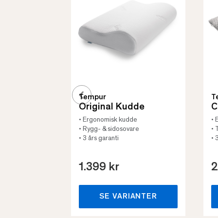
Tempur
T
Original Kudde
C
• Ergonomisk kudde
• 
• Rygg- & sidosovare
• 
• 3 års garanti
• 
1.399 kr
2
SE VARIANTER