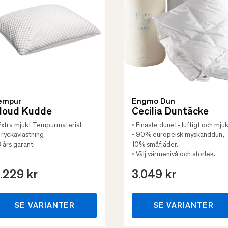
empur
Engmo Dun
loud Kudde
Cecilia Duntäcke
Extra mjukt Tempurmaterial
• Finaste dunet- luftigt och mjuk
Tryckavlastning
• 90% europeisk myskanddun,
3 års garanti
10% småfjäder.
• Välj värmenivå och storlek.
.229 kr
3.049 kr
SE VARIANTER
SE VARIANTER