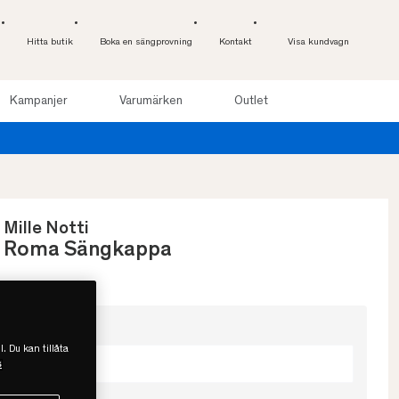
Hitta butik
Boka en sängprovning
Kontakt
Visa kundvagn
Kampanjer
Varumärken
Outlet
Provsov upp till 100 nätter. Läs mer
Mille Notti
Roma Sängkappa
Välj färg
l. Du kan tillåta
Vit
s