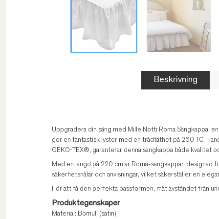
Beskrivning
Uppgradera din säng med Mille Notti Roma Sängkappa, en 
ger en fantastisk lyster med en trådtäthet på 260 TC. Ha
OEKO-TEX®, garanterar denna sängkappa både kvalitet och
Med en längd på 220 cm är Roma-sängkappan designad för
säkerhetsnålar och anvisningar, vilket säkerställer en eleg
För att få den perfekta passformen, mät avståndet från un
Produktegenskaper
Material: Bomull (satin)