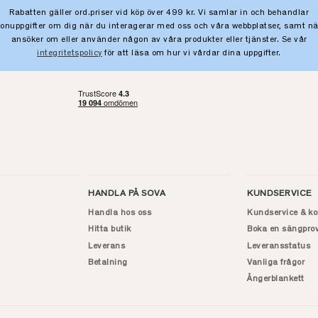
Rabatten gäller ord.priser vid köp över 499 kr. Vi samlar in och behandlar
sonuppgifter om dig när du interagerar med oss och våra webbplatser, samt nä
ansöker om eller använder någon av våra produkter eller tjänster. Se vår
integritetspolicy
för att läsa om hur vi vårdar dina uppgifter.
HANDLA PÅ SOVA
KUNDSERVICE
Handla hos oss
Kundservice & ko
Hitta butik
Boka en sängpro
Leverans
Leveransstatus
Betalning
Vanliga frågor
Ångerblankett