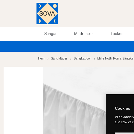
Sängar
Madrasser
Täcken
Hem
Sängkläder
Sängkappor
Mille Notti Roma Sängka
Cookies
Vi använder c
alla cookies 