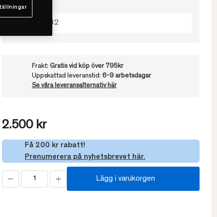
Välj storlek
tällningar
120x220x42
Frakt:
Gratis vid köp över 795kr
Uppskattad leveranstid:
6-9 arbetsdagar
Se våra leveransalternativ här
2.500 kr
Få 200 kr rabatt!
Prenumerera på nyhetsbrevet här.
Lägg i varukorgen