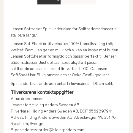
Jensen Softsheet Split Underlakan för Splitbäddmadrasser till
ställbara sängar.
Jensen SoftSheet är tillverkad av 100% bomullssatäng i hög
kvalitet. Bomullen ger en mjuk och silkeslen känsla mot huden.
Jensen SoftSheet är formsydd och passar perfekt till Jensen
bäddmadrasser. Just detta är specialsytt att passa
splitbäddmadrasser. Lakanet är tvättbart i 60°C. Jensen
SoftSheet bär EU-blomman och är Oeko-Tex®-godkänt.
Split underlakan är delade enbart i huvudändan. 90cm split.
Tillverkarens kontaktuppgifter
Varumärke: Jensen
Leverantör: Hilding Anders Sweden AB
Tillverkare: Hilding Anders Sweden AB, ECIT 5562897941
Adress: Hilding Anders Sweden AB, Alvestavägen 77, 331 76
Rydaholm, Sverige
E-postaddress: order@hildinganders.com