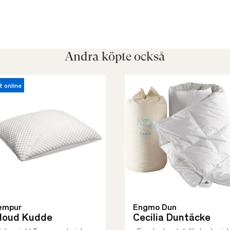
Andra köpte också
t online
empur
Engmo Dun
loud Kudde
Cecilia Duntäcke