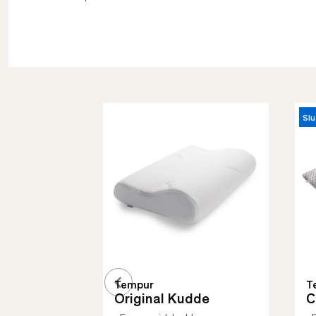
Slu
Tempur
T
Original Kudde
C