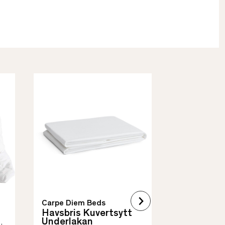
Borås Cotto
Quilt Mad
• Skyddar säng
• Vadderat
• Flera storleka
Carpe Diem Beds
Havsbris Kuvertsytt
Underlakan