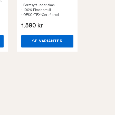
t.
• Formsytt underlakan
• 100% Pimabomull
• OEKO-TEX-Certifierad
1.590 kr
659 kr
SE VARIANTER
SE VA