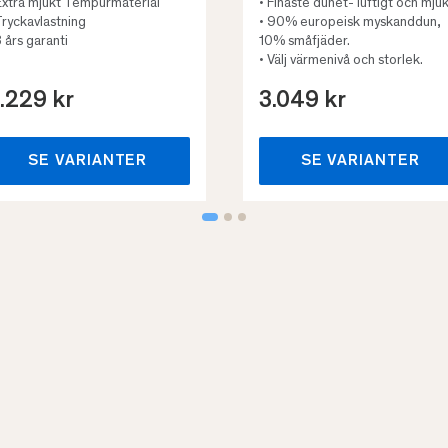
Extra mjukt Tempurmaterial
• Finaste dunet- luftigt och mjuk
Tryckavlastning
• 90% europeisk myskanddun,
3 års garanti
10% småfjäder.
• Välj värmenivå och storlek.
.229 kr
3.049 kr
SE VARIANTER
SE VARIANTER