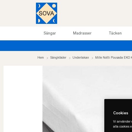
Sängar
Madrasser
Täcken
arrea upp till 50%
Hem
Sängkläder
Underlakan
Mille Notti Pousada EKO 
Cookies
Vi använder c
alla cookies 