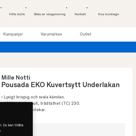
Hitta butik
Boka en sängprovning
Kontakt
Visa kundvagn
Kampanjer
Varumärken
Outlet
Provsov u
Mille Notti
Pousada EKO Kuvertsytt Underlakan
• Lyxigt krispig och svala känslan.
• 100% eko bomull, trådtäthet (TC) 230.
• Finns i flera storlekar.
l. Du kan tillåta
s
Välj storlek