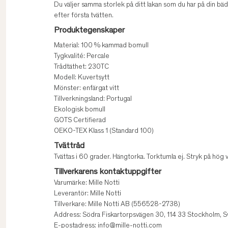
Du väljer samma storlek på ditt lakan som du har på din b
efter första tvätten.
Produktegenskaper
Material: 100 % kammad bomull
Tygkvalité: Percale
Trådtäthet: 230TC
Modell: Kuvertsytt
Mönster: enfärgat vitt
Tillverkningsland: Portugal
Ekologisk bomull
GOTS Certifierad
OEKO-TEX Klass 1 (Standard 100)
Tvättråd
Tvättas i 60 grader. Hängtorka. Torktumla ej. Stryk på hög 
Tillverkarens kontaktuppgifter
Varumärke: Mille Notti
Leverantör: Mille Notti
Tillverkare: Mille Notti AB (556528-2738)
Address: Södra Fiskartorpsvägen 30, 114 33 Stockholm, S
E-postadress: info@mille-notti.com