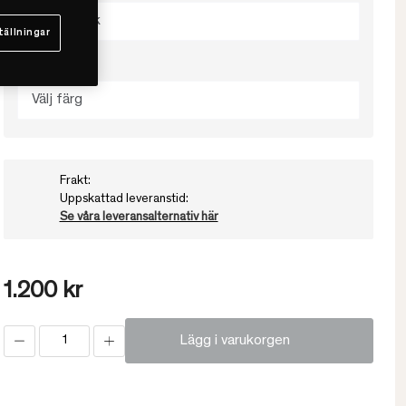
Välj storlek
tällningar
Välj färg
Välj färg
Frakt:
Uppskattad leveranstid:
Se våra leveransalternativ här
1.200 kr
Lägg i varukorgen