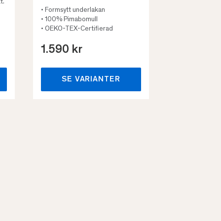
t.
• Formsytt underlakan
• 100% Pimabomull
• OEKO-TEX-Certifierad
1.590 kr
659 kr
SE VARIANTER
SE VA