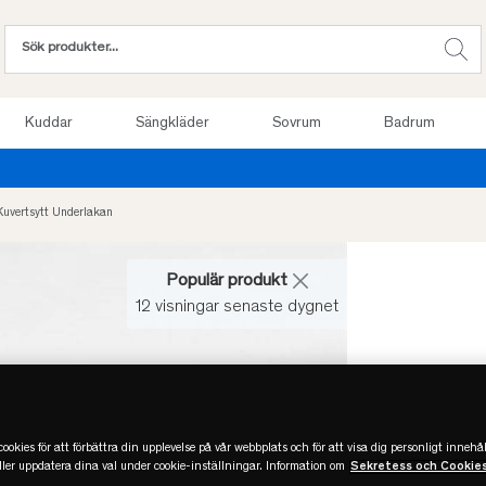
Kuddar
Sängkläder
Sovrum
Badrum
Provsov upp till 100 nätter. Läs mer
Kuvertsytt Underlakan
Populär produkt
12 visningar senaste dygnet
ookies för att förbättra din upplevelse på vår webbplats och för att visa dig personligt innehål
eller uppdatera dina val under cookie-inställningar. Information om
Sekretess och Cookie