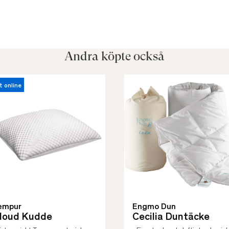
Andra köpte också
t online
empur
Engmo Dun
loud Kudde
Cecilia Duntäcke