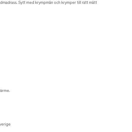
äddmadrass. Sytt med krympmån och krymper till rätt mått
värme.
verige