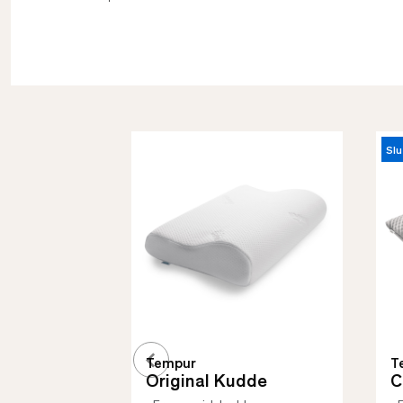
Slu
Tempur
T
Original Kudde
C