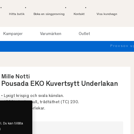
Hitta butik
Boka en sängprovning
Kontakt
Visa kundvagn
Kampanjer
Varumärken
Outlet
Mille Notti
Pousada EKO Kuvertsytt Underlakan
• Lyxigt krispig och svala känslan.
• 100% eko bomull, trådtäthet (TC) 230.
• Finns i flera storlekar.
l. Du kan tillåta
s
Välj storlek