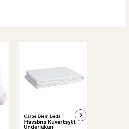
Borås Cotto
Quilt Mad
• Skyddar säng
• Vadderat
• Flera storleka
Carpe Diem Beds
Havsbris Kuvertsytt
Underlakan