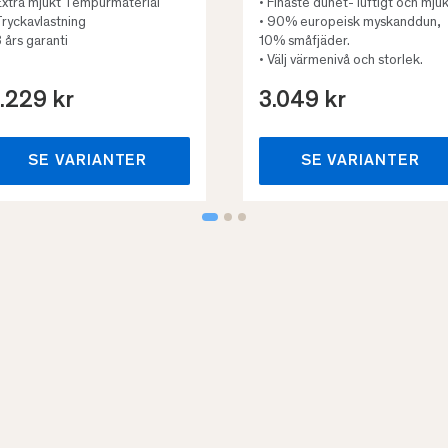
Extra mjukt Tempurmaterial
• Finaste dunet- luftigt och mjuk
Tryckavlastning
• 90% europeisk myskanddun,
3 års garanti
10% småfjäder.
• Välj värmenivå och storlek.
.229 kr
3.049 kr
SE VARIANTER
SE VARIANTER