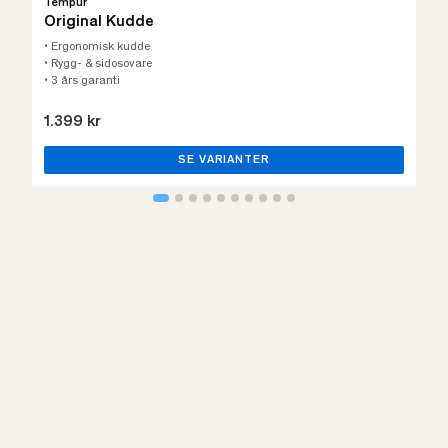
Tempur
Original Kudde
• Ergonomisk kudde
• Rygg- & sidosovare
• 3 års garanti
1.399 kr
SE VARIANTER