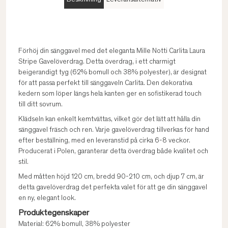
Beskrivning
Leveransalternativ
Förhöj din sänggavel med det eleganta Mille Notti Carlita Laura
Stripe Gavelöverdrag. Detta överdrag, i ett charmigt
beigerandigt tyg (62% bomull och 38% polyester), är designat
för att passa perfekt till sänggaveln Carlita. Den dekorativa
kedern som löper längs hela kanten ger en sofistikerad touch
till ditt sovrum.
Klädseln kan enkelt kemtvättas, vilket gör det lätt att hålla din
sänggavel fräsch och ren. Varje gavelöverdrag tillverkas för hand
efter beställning, med en leveranstid på cirka 6-8 veckor.
Producerat i Polen, garanterar detta överdrag både kvalitet och
stil.
Med måtten höjd 120 cm, bredd 90-210 cm, och djup 7 cm, är
detta gavelöverdrag det perfekta valet för att ge din sänggavel
en ny, elegant look.
Produktegenskaper
Material: 62% bomull, 38% polyester