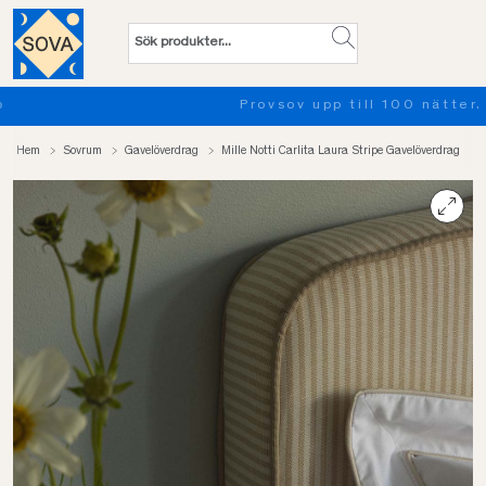
Provsov upp till 100 nätter. Läs mer
Hem
Sovrum
Gavelöverdrag
Mille Notti Carlita Laura Stripe Gavelöverdrag