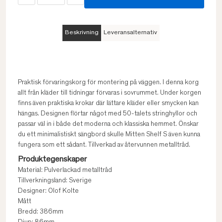
Beskrivning
Leveransalternativ
Praktisk förvaringskorg för montering på väggen. I denna korg
allt från kläder till tidningar förvaras i sovrummet. Under korgen
finns även praktiska krokar där lättare kläder eller smycken kan
hängas. Designen flörtar något med 50-talets stringhyllor och
passar väl in i både det moderna och klassiska hemmet. Önskar
du ett minimalistiskt sängbord skulle Mitten Shelf S även kunna
fungera som ett sådant. Tillverkad av återvunnen metalltråd.
Produktegenskaper
Material: Pulverlackad metalltråd
Tillverkningsland: Sverige
Designer: Olof Kolte
Mått
Bredd: 386mm