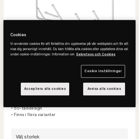
Cookies
Vi använder cookies för att förbättra din upplevelse på vår webbplats och för att
visa dig personligt innehåll. Du kan tillåta alla cookies eller uppdatera dina val
under cookie-inställningar. Information om
Sekretess och Cookies
Cookie inställningar
Maze
Mitten Shelf S Förvaringshylla
Acceptera alla cookies
Avvisa alla cookies
• Praktisk förvaringskorg
• 50-talsdesign
• Finns i flera varianter
Välj storlek