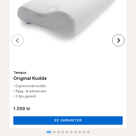
Tempur
Original Kudde
• Ergonomisk kudde
• Rygg- & sidosovare
• 3 års garanti
1.399 kr
SE VARIANTER