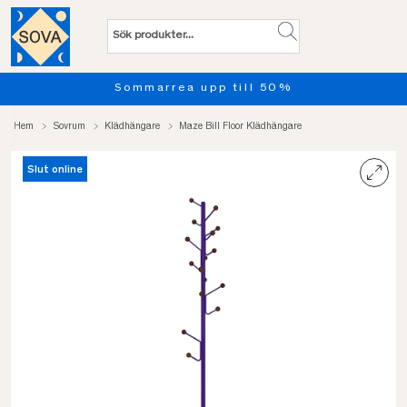
Sommarrea upp till 50%
Hem
Sovrum
Klädhängare
Maze Bill Floor Klädhängare
Slut online