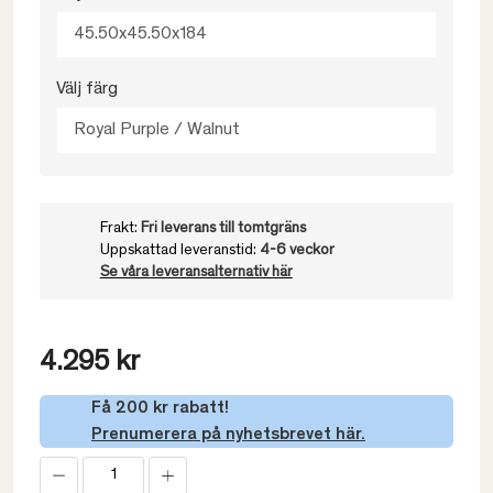
45.50x45.50x184
Välj färg
Royal Purple / Walnut
Frakt:
Fri leverans till tomtgräns
Uppskattad leveranstid:
4-6 veckor
Se våra leveransalternativ här
4.295 kr
Få 200 kr rabatt!
Prenumerera på nyhetsbrevet här.