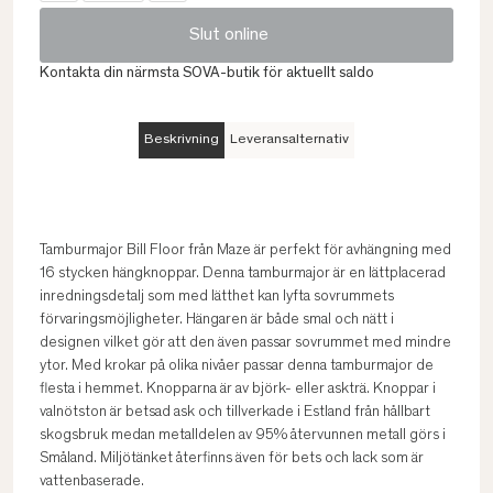
Slut online
Kontakta din närmsta SOVA-butik för aktuellt saldo
Beskrivning
Leveransalternativ
Tamburmajor Bill Floor från Maze är perfekt för avhängning med
16 stycken hängknoppar. Denna tamburmajor är en lättplacerad
inredningsdetalj som med lätthet kan lyfta sovrummets
förvaringsmöjligheter. Hängaren är både smal och nätt i
designen vilket gör att den även passar sovrummet med mindre
ytor. Med krokar på olika nivåer passar denna tamburmajor de
flesta i hemmet. Knopparna är av björk- eller askträ. Knoppar i
valnötston är betsad ask och tillverkade i Estland från hållbart
skogsbruk medan metalldelen av 95% återvunnen metall görs i
Småland. Miljötänket återfinns även för bets och lack som är
vattenbaserade.