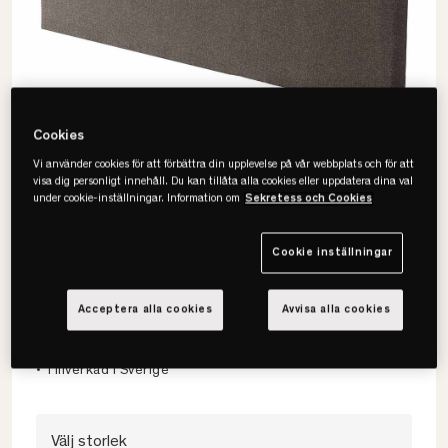
Cookies
Vi använder cookies för att förbättra din upplevelse på vår webbplats och för att
visa dig personligt innehåll. Du kan tillåta alla cookies eller uppdatera dina val
under cookie-inställningar. Information om
Sekretess och Cookies
Cookie inställningar
Carpe Diem Beds
Ängö Sänggavel
Acceptera alla cookies
Avvisa alla cookies
• OEKO-TEX-certifierat tyg
• Elegant knappad gavel
• Tillverkad i Sverige
Välj storlek