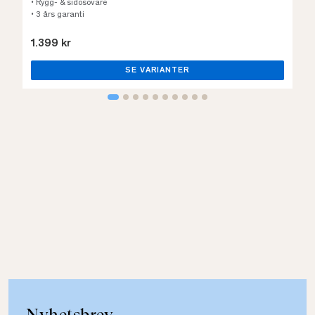
• Rygg- & sidosovare
• 3 års garanti
1.399 kr
SE VARIANTER