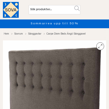
Sommarrea upp till 50%
Hem
Sovrum
Sänggavlar
Carpe Diem Beds Ängö Sänggavel