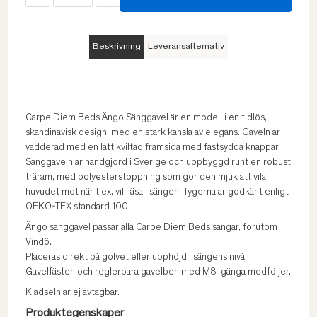
Beskrivning
Leveransalternativ
Carpe Diem Beds Ängö Sänggavel är en modell i en tidlös,
skandinavisk design, med en stark känsla av elegans. Gaveln är
vadderad med en lätt kviltad framsida med fastsydda knappar.
Sänggaveln är handgjord i Sverige och uppbyggd runt en robust
träram, med polyesterstoppning som gör den mjuk att vila
huvudet mot när t ex. vill läsa i sängen. Tygerna är godkänt enligt
OEKO-TEX standard 100.
Ängö sänggavel passar alla Carpe Diem Beds sängar, förutom
Vindö.
Placeras direkt på golvet eller upphöjd i sängens nivå.
Gavelfästen och reglerbara gavelben med M8-gänga medföljer.
Klädseln är ej avtagbar.
Produktegenskaper