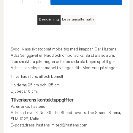
Beskrivning
Leveransalternativ
Sydd i klassiskt stoppat möbeltyg med knappar. Ger Hästens
Atlas Sänggavel en klädd och ombonad känsla åt alla sovrum.
Den smakfulla pikeringen och den diskreta böjen upptill gör
Atlas till en elegant möbel i sin egen rätt. Monteras på sängen.
Tillverkad i furu, ull och bomull
Höjderna 95 cm och 125 cm.
Djupet är 6 cm.
Tillverkarens kontaktuppgifter
Varumärke: Hästens
Adress: Level 3, No. 36, The Strand Towers. The Strand, Sliema,
SLM 1022, Malta
E-postadress: hastenslimited@hastens.com