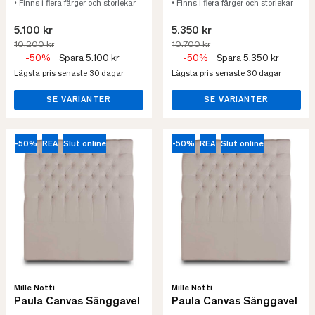
• Finns i flera färger och storlekar
• Finns i flera färger och storlekar
5.100 kr
5.350 kr
10.200 kr
10.700 kr
-50%
Spara 5.100 kr
-50%
Spara 5.350 kr
Lägsta pris senaste 30 dagar
Lägsta pris senaste 30 dagar
SE VARIANTER
SE VARIANTER
-50%
REA
Slut online
-50%
REA
Slut online
Mille Notti
Mille Notti
Paula Canvas Sänggavel
Paula Canvas Sänggavel