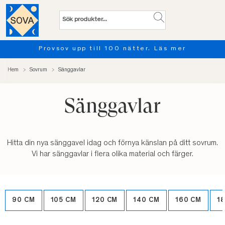
Provsov upp till 100 nätter. Läs mer
Hem
Sovrum
Sänggavlar
Sänggavlar
Hitta din nya sänggavel idag och förnya känslan på ditt sovrum.
Vi har sänggavlar i flera olika material och färger.
90 CM
105 CM
120 CM
140 CM
160 CM
1