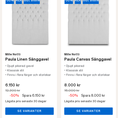
-50%
REA
Slut online
-50%
REA
Slut online
Mille Notti
Mille Notti
Paula Linen Sänggavel
Paula Canvas Sänggavel
• Djupt pikerad gavel
• Djupt pikerad
• Klassisk stil
• Klassisk stil
• Finns i flera färger och storlekar
• Finns i flera färger och storlekar
6.150 kr
8.000 kr
12.300 kr
16.000 kr
-50%
Spara 6.150 kr
-50%
Spara 8.000 kr
Lägsta pris senaste 30 dagar
Lägsta pris senaste 30 dagar
SE VARIANTER
SE VARIANTER