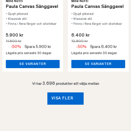
Mille Notti
Mille Notti
Paula Canvas Sänggavel
Paula Canvas Sänggavel
• Djupt pikerad
• Djupt pikerad
• Klassisk stil
• Klassisk stil
• Finns i flera färger och storlekar
• Finns i flera färger och storlekar
5.900 kr
6.400 kr
11.800 kr
12.800 kr
-50%
Spara 5.900 kr
-50%
Spara 6.400 kr
Lägsta pris senaste 30 dagar
Lägsta pris senaste 30 dagar
SE VARIANTER
SE VARIANTER
3.696
Vi har
produkter att välja mellan
VISA FLER