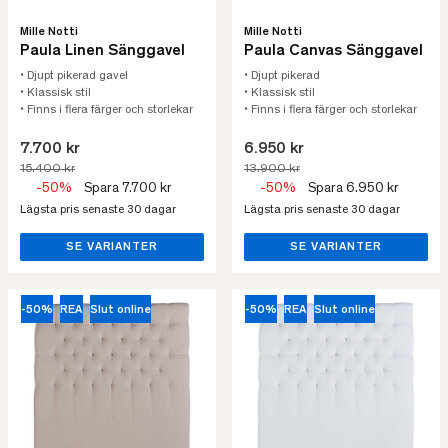
Mille Notti
Mille Notti
Paula Linen Sänggavel
Paula Canvas Sänggavel
• Djupt pikerad gavel
• Djupt pikerad
• Klassisk stil
• Klassisk stil
• Finns i flera färger och storlekar
• Finns i flera färger och storlekar
7.700 kr
6.950 kr
15.400 kr
13.900 kr
-50%
Spara 7.700 kr
-50%
Spara 6.950 kr
Lägsta pris senaste 30 dagar
Lägsta pris senaste 30 dagar
SE VARIANTER
SE VARIANTER
-50%
REA
Slut online
-50%
REA
Slut online