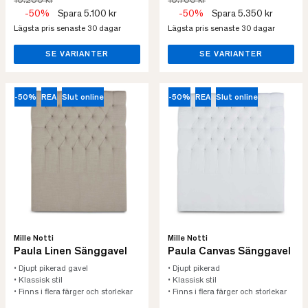
10.200 kr
10.700 kr
-50%
Spara 5.100 kr
-50%
Spara 5.350 kr
Lägsta pris senaste 30 dagar
Lägsta pris senaste 30 dagar
SE VARIANTER
SE VARIANTER
-50%
REA
Slut online
-50%
REA
Slut online
Mille Notti
Mille Notti
Paula Linen Sänggavel
Paula Canvas Sänggavel
• Djupt pikerad gavel
• Djupt pikerad
• Klassisk stil
• Klassisk stil
• Finns i flera färger och storlekar
• Finns i flera färger och storlekar