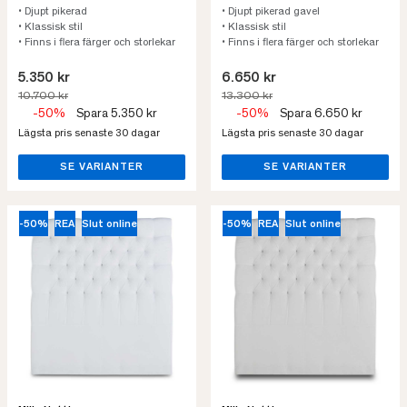
• Djupt pikerad
• Djupt pikerad gavel
• Klassisk stil
• Klassisk stil
• Finns i flera färger och storlekar
• Finns i flera färger och storlekar
5.350 kr
6.650 kr
10.700 kr
13.300 kr
-50%
Spara 5.350 kr
-50%
Spara 6.650 kr
Lägsta pris senaste 30 dagar
Lägsta pris senaste 30 dagar
SE VARIANTER
SE VARIANTER
-50%
REA
Slut online
-50%
REA
Slut online