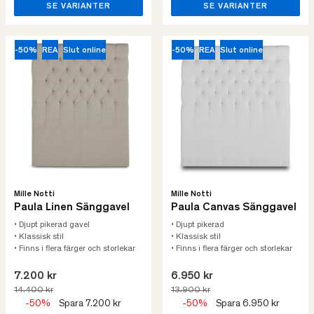
SE VARIANTER
SE VARIANTER
-50%
REA
Slut online
-50%
REA
Slut online
Mille Notti
Mille Notti
Paula Linen Sänggavel
Paula Canvas Sänggavel
• Djupt pikerad gavel
• Djupt pikerad
• Klassisk stil
• Klassisk stil
• Finns i flera färger och storlekar
• Finns i flera färger och storlekar
7.200 kr
6.950 kr
14.400 kr
13.900 kr
-50%
Spara 7.200 kr
-50%
Spara 6.950 kr