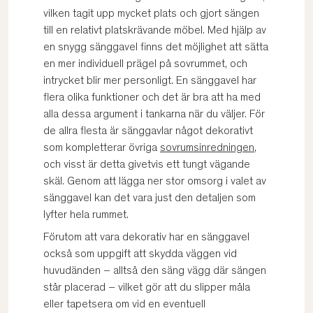
vilken tagit upp mycket plats och gjort sängen
till en relativt platskrävande möbel. Med hjälp av
en snygg sänggavel finns det möjlighet att sätta
en mer individuell prägel på sovrummet, och
intrycket blir mer personligt. En sänggavel har
flera olika funktioner och det är bra att ha med
alla dessa argument i tankarna när du väljer. För
de allra flesta är sänggavlar något dekorativt
som kompletterar övriga
sovrumsinredningen
,
och visst är detta givetvis ett tungt vägande
skäl. Genom att lägga ner stor omsorg i valet av
sänggavel kan det vara just den detaljen som
lyfter hela rummet.
Förutom att vara dekorativ har en sänggavel
också som uppgift att skydda väggen vid
huvudänden – alltså den säng vägg där sängen
står placerad – vilket gör att du slipper måla
eller tapetsera om vid en eventuell