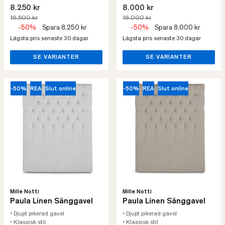
8.250 kr
8.000 kr
16.500 kr
16.000 kr
-50%
Spara 8.250 kr
-50%
Spara 8.000 kr
Lägsta pris senaste 30 dagar
Lägsta pris senaste 30 dagar
SE VARIANTER
SE VARIANTER
-50%
REA
Slut online
-50%
REA
Slut online
Mille Notti
Mille Notti
Paula Linen Sänggavel
Paula Linen Sänggavel
• Djupt pikerad gavel
• Djupt pikerad gavel
• Klassisk stil
• Klassisk stil