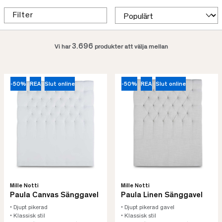
Filter
3.696
Vi har
produkter att välja mellan
-50%
REA
Slut online
-50%
REA
Slut online
Mille Notti
Mille Notti
Paula Canvas Sänggavel
Paula Linen Sänggavel
• Djupt pikerad
• Djupt pikerad gavel
• Klassisk stil
• Klassisk stil