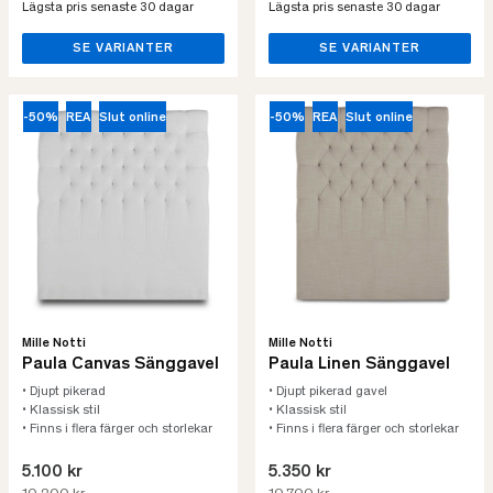
Lägsta pris senaste 30 dagar
Lägsta pris senaste 30 dagar
SE VARIANTER
SE VARIANTER
-50%
REA
Slut online
-50%
REA
Slut online
Mille Notti
Mille Notti
Paula Canvas Sänggavel
Paula Linen Sänggavel
• Djupt pikerad
• Djupt pikerad gavel
• Klassisk stil
• Klassisk stil
• Finns i flera färger och storlekar
• Finns i flera färger och storlekar
5.100 kr
5.350 kr