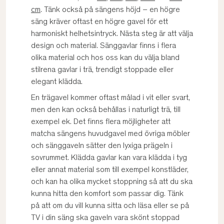
cm
. Tänk också på sängens höjd – en högre
säng kräver oftast en högre gavel för ett
harmoniskt helhetsintryck. Nästa steg är att välja
design och material. Sänggavlar finns i flera
olika material och hos oss kan du välja bland
stilrena gavlar i trä, trendigt stoppade eller
elegant klädda.
En trägavel kommer oftast målad i vit eller svart,
men den kan också behållas i naturligt trä, till
exempel ek. Det finns flera möjligheter att
matcha sängens huvudgavel med övriga möbler
och sänggaveln sätter den lyxiga prägeln i
sovrummet. Klädda gavlar kan vara klädda i tyg
eller annat material som till exempel konstläder,
och kan ha olika mycket stoppning så att du ska
kunna hitta den komfort som passar dig. Tänk
på att om du vill kunna sitta och läsa eller se på
TV i din säng ska gaveln vara skönt stoppad