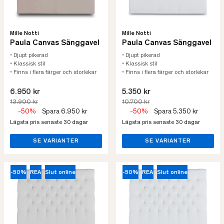
Mille Notti
Mille Notti
Paula Canvas Sänggavel
Paula Canvas Sänggavel
• Djupt pikerad
• Djupt pikerad
• Klassisk stil
• Klassisk stil
• Finns i flera färger och storlekar
• Finns i flera färger och storlekar
6.950 kr
5.350 kr
13.900 kr
10.700 kr
-50%
Spara 6.950 kr
-50%
Spara 5.350 kr
Lägsta pris senaste 30 dagar
Lägsta pris senaste 30 dagar
SE VARIANTER
SE VARIANTER
-50%
REA
Slut online
-50%
REA
Slut online