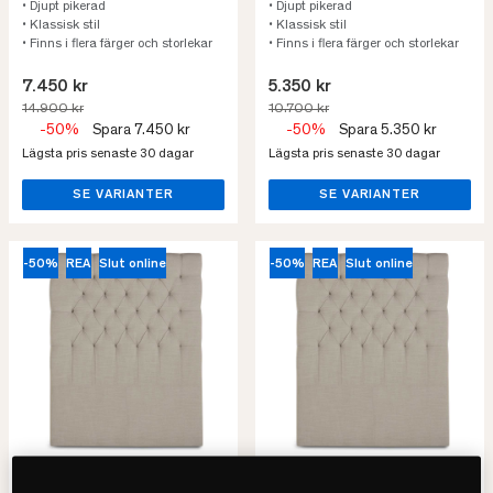
• Djupt pikerad
• Djupt pikerad
• Klassisk stil
• Klassisk stil
• Finns i flera färger och storlekar
• Finns i flera färger och storlekar
7.450 kr
5.350 kr
14.900 kr
10.700 kr
-50%
Spara 7.450 kr
-50%
Spara 5.350 kr
Lägsta pris senaste 30 dagar
Lägsta pris senaste 30 dagar
SE VARIANTER
SE VARIANTER
-50%
REA
Slut online
-50%
REA
Slut online
Mille Notti
Mille Notti