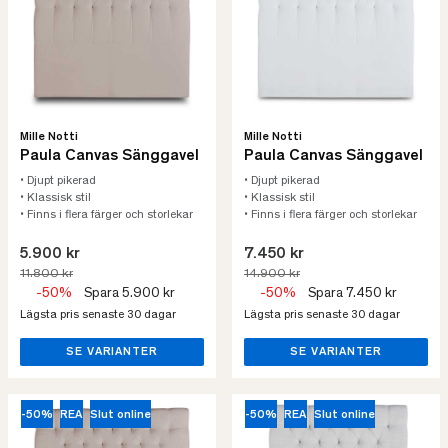
Mille Notti
Mille Notti
Paula Canvas Sänggavel
Paula Canvas Sänggavel
• Djupt pikerad
• Djupt pikerad
• Klassisk stil
• Klassisk stil
• Finns i flera färger och storlekar
• Finns i flera färger och storlekar
5.900 kr
7.450 kr
11.800 kr
14.900 kr
-50%
Spara 5.900 kr
-50%
Spara 7.450 kr
Lägsta pris senaste 30 dagar
Lägsta pris senaste 30 dagar
SE VARIANTER
SE VARIANTER
-50%
REA
Slut online
-50%
REA
Slut online