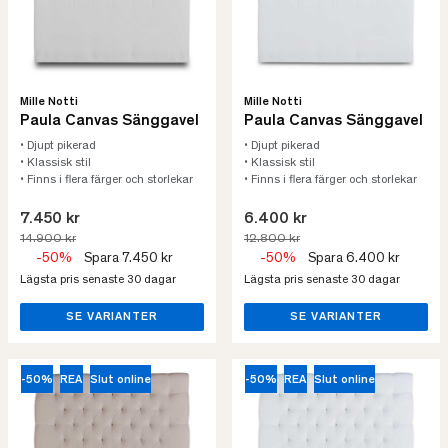
Mille Notti
Mille Notti
Paula Canvas Sänggavel
Paula Canvas Sänggavel
• Djupt pikerad
• Djupt pikerad
• Klassisk stil
• Klassisk stil
• Finns i flera färger och storlekar
• Finns i flera färger och storlekar
7.450 kr
6.400 kr
14.900 kr
12.800 kr
-50%
Spara 7.450 kr
-50%
Spara 6.400 kr
Lägsta pris senaste 30 dagar
Lägsta pris senaste 30 dagar
SE VARIANTER
SE VARIANTER
-50%
REA
Slut online
-50%
REA
Slut online