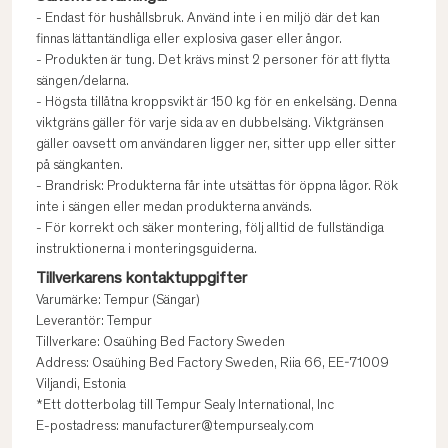
- Endast för hushållsbruk. Använd inte i en miljö där det kan
finnas lättantändliga eller explosiva gaser eller ångor.
- Produkten är tung. Det krävs minst 2 personer för att flytta
sängen/delarna.
- Högsta tillåtna kroppsvikt är 150 kg för en enkelsäng. Denna
viktgräns gäller för varje sida av en dubbelsäng. Viktgränsen
gäller oavsett om användaren ligger ner, sitter upp eller sitter
på sängkanten.
- Brandrisk: Produkterna får inte utsättas för öppna lågor. Rök
inte i sängen eller medan produkterna används.
- För korrekt och säker montering, följ alltid de fullständiga
instruktionerna i monteringsguiderna.
Tillverkarens kontaktuppgifter
Varumärke: Tempur (Sängar)
Leverantör: Tempur
Tillverkare: Osaühing Bed Factory Sweden
Address: Osaühing Bed Factory Sweden, Riia 66, EE-71009
Viljandi, Estonia
*Ett dotterbolag till Tempur Sealy International, Inc
E-postadress: manufacturer@tempursealy.com