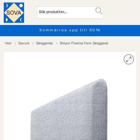
%
Provsov upp till 100 nätter
Hem
Sovrum
Sänggavlar
Tempur Promise Form Sänggavel