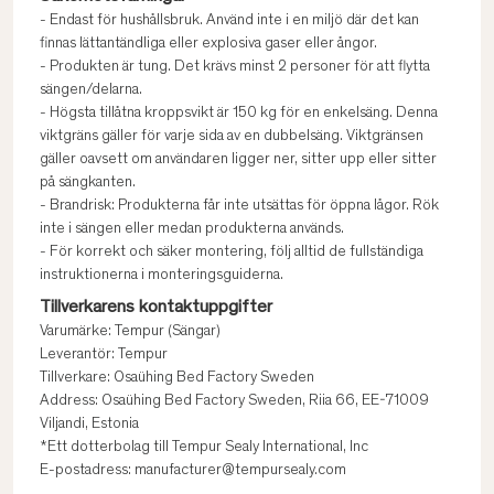
- Endast för hushållsbruk. Använd inte i en miljö där det kan
finnas lättantändliga eller explosiva gaser eller ångor.
- Produkten är tung. Det krävs minst 2 personer för att flytta
sängen/delarna.
- Högsta tillåtna kroppsvikt är 150 kg för en enkelsäng. Denna
viktgräns gäller för varje sida av en dubbelsäng. Viktgränsen
gäller oavsett om användaren ligger ner, sitter upp eller sitter
på sängkanten.
- Brandrisk: Produkterna får inte utsättas för öppna lågor. Rök
inte i sängen eller medan produkterna används.
- För korrekt och säker montering, följ alltid de fullständiga
instruktionerna i monteringsguiderna.
Tillverkarens kontaktuppgifter
Varumärke: Tempur (Sängar)
Leverantör: Tempur
Tillverkare: Osaühing Bed Factory Sweden
Address: Osaühing Bed Factory Sweden, Riia 66, EE-71009
Viljandi, Estonia
*Ett dotterbolag till Tempur Sealy International, Inc
E-postadress: manufacturer@tempursealy.com