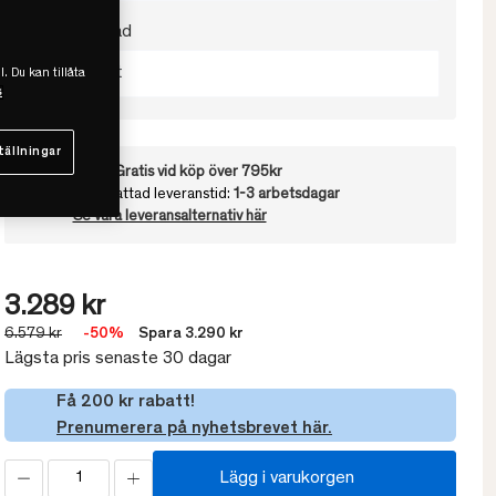
Välj värmegrad
Extra Svalt
l. Du kan tillåta
s
tällningar
Frakt:
Gratis vid köp över 795kr
Uppskattad leveranstid:
1-3 arbetsdagar
Se våra leveransalternativ här
3.289 kr
6.579 kr
-50%
Spara 3.290 kr
Lägsta pris senaste 30 dagar
Få 200 kr rabatt!
Prenumerera på nyhetsbrevet här.
Lägg i varukorgen