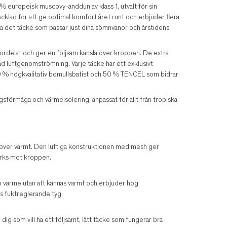
% europeisk muscovy-anddun av klass 1, utvalt för sin
ecklad för att ge optimal komfort året runt och erbjuder flera
välja det täcke som passar just dina sömnvanor och årstidens
 fördelat och ger en följsam känsla över kroppen. De extra
ad luftgenomströmning. Varje täcke har ett exklusivt
50 % högkvalitativ bomullsbatist och 50 % TENCEL som bidrar
sförmåga och värmeisolering, anpassat för allt från tropiska
id sover varmt. Den luftiga konstruktionen med mesh ger
ärks mot kroppen.
m värme utan att kännas varmt och erbjuder hög
s fuktreglerande tyg.
ig som vill ha ett följsamt, lätt täcke som fungerar bra