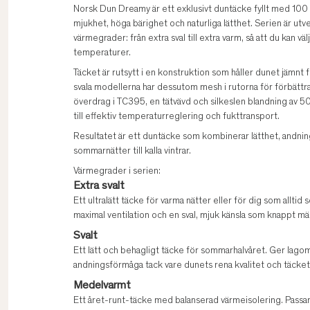
Norsk Dun Dreamy är ett exklusivt duntäcke fyllt med 100 
mjukhet, höga bärighet och naturliga lätthet. Serien är utv
värmegrader: från extra sval till extra varm, så att du kan 
temperaturer.
Täcket är rutsytt i en konstruktion som håller dunet jämnt
svala modellerna har dessutom mesh i rutorna för förbättr
överdrag i TC395, en tätvävd och silkeslen blandning av 
till effektiv temperaturreglering och fukttransport.
Resultatet är ett duntäcke som kombinerar lätthet, andning
sommarnätter till kalla vintrar.
Värmegrader i serien:
Extra svalt
Ett ultralätt täcke för varma nätter eller för dig som allt
maximal ventilation och en sval, mjuk känsla som knappt m
Svalt
Ett lätt och behagligt täcke för sommarhalvåret. Ger lago
andningsförmåga tack vare dunets rena kvalitet och täcket
Medelvarmt
Ett året-runt-täcke med balanserad värmeisolering. Passar d