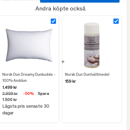
Andra köpte också
Norsk Dun Dreamy Dunkudde -
Norsk Dun Duntvättmedel
100% Anddun
159 kr
1.499 kr
2.999 kr
-50%
Spara
1.500 kr
Lägsta pris senaste 30
dagar