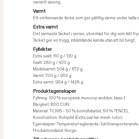
oavsett säsong.
Varmt
Ett omfamnande täcke som ger pålitlig värme under kalla nätt
Extra varmt
Det varmaste täcket i serien, utvecklat för dig som lätt fr
Täcket ger en trygg, inbäddande känsla utan att bli tungt.
Fyllvikter
Extra svalt: 110 g / 130 g
Svalt: 280 g / 420 g
Medelvarmt: 504 g / 672 g
Varmt: 700 g / 952 g
Extra varmt: 984 g / 1428 g
Produktegenskaper
Fyllning: 100 % europeisk muscovy-anddun, klass 1
Bärighet: 800 CUIN
Material: TC395 - 50 % bomullsbatist, 50 % TENCEL
Konstruktion: Rutsydd (Extra sval har mesh-rutor)
Egenskaper: Temperaturreglerande, fukttransporterande, l
Produktionsland: Norge