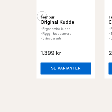
Tempur
T
Original Kudde
C
• Ergonomisk kudde
• 
• Rygg- & sidosovare
• 
• 3 års garanti
• 
1.399 kr
2
SE VARIANTER