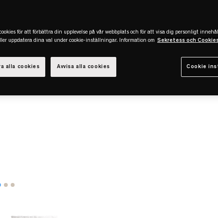
ookies för att förbättra din upplevelse på vår webbplats och för att visa dig personligt innehål
eller uppdatera dina val under cookie-inställningar. Information om
Sekretess och Cookie
a alla cookies
Avvisa alla cookies
Cookie ins