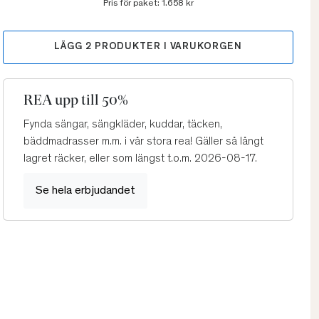
Pris för paket:
1.658 kr
LÄGG
2
PRODUKTER I VARUKORGEN
REA upp till 50%
Fynda sängar, sängkläder, kuddar, täcken,
bäddmadrasser m.m. i vår stora rea! Gäller så långt
lagret räcker, eller som längst t.o.m. 2026-08-17.
Se hela erbjudandet