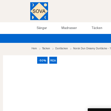
Sängar
Madrasser
Täcken
Hem
Täcken
Duntäcken
Norsk Dun Dreamy Duntäcke -
-50%
REA