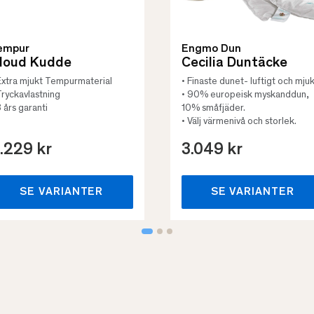
empur
Engmo Dun
loud Kudde
Cecilia Duntäcke
Extra mjukt Tempurmaterial
• Finaste dunet- luftigt och mjuk
Tryckavlastning
• 90% europeisk myskanddun,
3 års garanti
10% småfjäder.
• Välj värmenivå och storlek.
.229 kr
3.049 kr
SE VARIANTER
SE VARIANTER