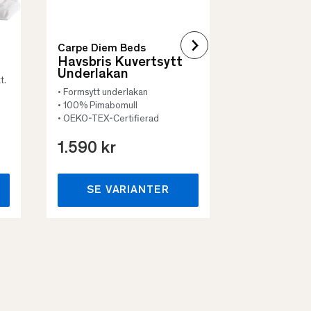
Carpe Diem Beds
Havsbris Kuvertsytt
Underlakan
t.
• Formsytt underlakan
• 100% Pimabomull
• OEKO-TEX-Certifierad
1.590 kr
659 kr
SE VARIANTER
SE VA