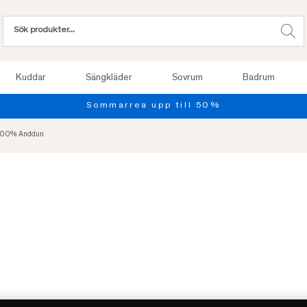
Kuddar
Sängkläder
Sovrum
Badrum
Provsov upp till 100
 100% Anddun
-50%
REA