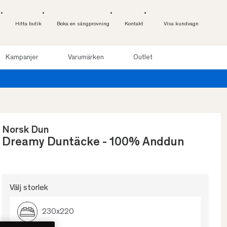
Hitta butik
Boka en sängprovning
Kontakt
Visa kundvagn
Kampanjer
Varumärken
Outlet
 nätter. Läs mer
Norsk Dun
Dreamy Duntäcke - 100% Anddun
Välj storlek
230x220