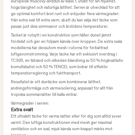
europeisk muscovy-anddun av klass 1, utvalt för sin mjukhet,
höga bärighet och naturliga lätthet. Serien är utvecklad för att
ge optimal komfort året runt och erbjuder flera värmegrader:
från extra sval till extra varm, så att du kan välja det täcke som
passar just dina sömnvanor och årstidens temperaturer.
Täcket är rutsytt i en konstruktion som håller dunet jämnt
fördelat och ger en följsam känsla över kroppen. De extra svala
modellerna har dessutom mesh i rutorna för förbättrad
luftgenomströmning. Varje täcke har ett exklusivt överdrag i
TC395, en tätvävd och silkeslen blandning av 50 % högkvalitativ
bomullsbatist och 50 % TENCEL som bidrar till effektiv
temperaturreglering och fukttransport.
Resultatet är ett duntäcke som kombinerar lätthet,
andningsförmåga och värmeisolering, anpassat för allt från
tropiska sommarnätter till kalla vintrar.
Värmegrader i serien:
Extra svalt
Ett ultralätt täcke för varma nätter eller för dig som alltid sover
varmt. Den luftiga konstruktionen med mesh ger maximal
ventilation och en sval, mjuk känsla som knappt märks mot