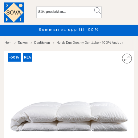
%
Provsov upp till 100 nätter
Hem
Täcken
Duntäcken
Norsk Dun Dreamy Duntäcke - 100% Anddun
-50%
REA