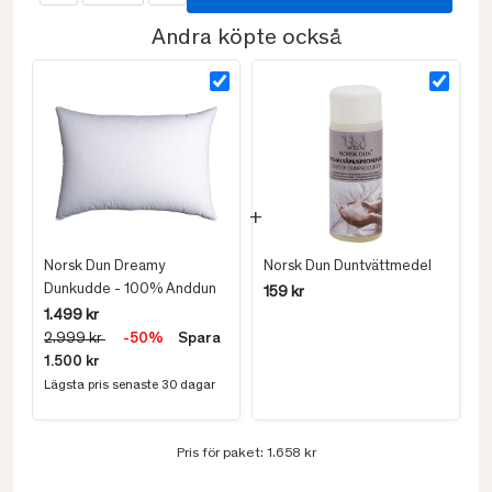
Andra köpte också
Norsk Dun Dreamy
Norsk Dun Duntvättmedel
Dunkudde - 100% Anddun
159 kr
1.499 kr
2.999 kr
-50%
Spara
1.500 kr
Lägsta pris senaste 30 dagar
Pris för paket:
1.658 kr