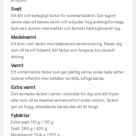
kroppen.
Svalt
Ett lätt och behagligt täcke för sommarhalvåret. Ger lagom
värme utan att kännas varmt och erbjuder hög andningsförmåga
tack vare dunets rena kvalitet och täckets fuktreglerande tyg.
Medelvarmt
Ett året-runt-täcke med balanserad värmeisolering. Passar dig
som vill ha ett följsamt, lätt täcke som fungerar bra oavsett
säsong.
Varmt
Ett omfamnande täcke som ger pålitlig värme under kalla nätter.
Isolerar effektivt men behåller sin lätta, luftiga känsla.
Extra varmt
Det varmaste täcket i serien, utvecklat för dig som lätt fryser
eller som vill ha maximal värmekomfort under vintern. Täcket
ger en trygg, inbäddande känsla utan att bli tungt.
Fyllvikter
Extra svalt: 110 g / 130 g
Svalt: 280 g / 420 g
Medelvarmt: 504 g / 672 g