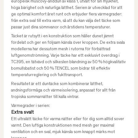
europeisk muscovy-anddun av klass 1, utvalt för sin mjukhet,
höga bärighet och naturliga lätthet. Serien är utvecklad för att
ge optimal komfort året runt och erbjuder flera värmegrader:
från extra sval till extra varm, så att du kan välja det täcke som
passar just dina sömnvanor och årstidens temperaturer.
Täcket är rutsytt i en konstruktion som håller dunet jämnt
fördelat och ger en följsam känsla över kroppen. De extra svala
modellerna har dessutom mesh i rutorna för förbättrad
luftgenomströmning. Varje täcke har ett exklusivt överdrag i
TC395, en tätvävd och silkeslen blandning av 50 % högkvalitativ
bomullsbatist och 50 % TENCEL som bidrar till effektiv
temperaturreglering och fukttransport.
Resultatet är ett duntäcke som kombinerar lätthet,
andningsförmåga och värmeisolering, anpassat för allt från
tropiska sommarnätter till kalla vintrar.
Värmegrader i serien:
Extra svalt
Ett ultralätt täcke för varma nätter eller för dig som alltid sover
varmt. Den luftiga konstruktionen med mesh ger maximal
ventilation och en sval, mjuk känsla som knappt märks mot