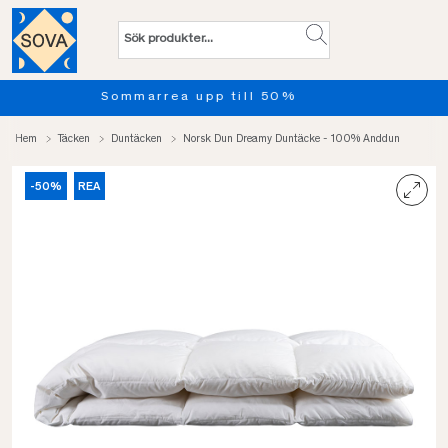
Provsov upp till 100 nätter. Läs m
Hem
Täcken
Duntäcken
Norsk Dun Dreamy Duntäcke - 100% Anddun
-50%
REA