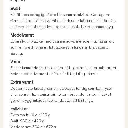
kroppen.
Svalt
Ett lätt och behagligt täcke för sommarhalvåret. Ger lagom
värme utan att kännas varmt och erbjuder hög andningsförmåga
tack vare dunets rena kvalitet och täckets fuktreglerande tyg.
Medelvarmt
Ett året-runt-täcke med balanserad värmeisolering. Passar dig
som vill ha ett följsamt, lätt täcke som fungerar bra oavsett
säsong.
Varmt
Ett omfamnande täcke som ger pålitlig värme under kalla nätter.
Isolerar effektivt men behåller sin lätta, luftiga känsla.
Extra varmt
Det varmaste täcket i serien, utvecklat för dig som lätt fryser
eller som vill ha maximal värmekomfort under vintern. Täcket
ger en trygg, inbäddande känsla utan att bli tungt.
Fyllvikter
Extra svalt: 110 g / 130 g
Svalt: 280 g / 420 g
Medelvarmt: 504 g / 672 g