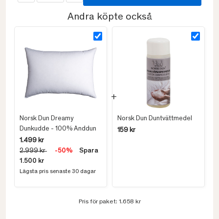
Andra köpte också
Norsk Dun Dreamy
Norsk Dun Duntvättmedel
Dunkudde - 100% Anddun
159 kr
1.499 kr
2.999 kr
-50%
Spara
1.500 kr
Lägsta pris senaste 30 dagar
Pris för paket:
1.658 kr