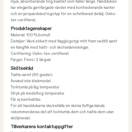
mjuk, absorberande hög kvalitet som håller länge. Handduken
har eleganta garnfärgade ränder med kontrasterande kanter
och en jacquardvävd logotyp för en sofistikerad detalj. Oeko-
tex-certifierat.
Produktegenskaper
Material: 100 % bomull
Detaljer: Vävd etikett med flagglogotyp mitt fram nedtill samt
en hängflik med tvätt- och skötselanvisningar.
Certifiering: Oeko-tex-certifierat
Färger: Finns i 2 färgval
Skötselråd
Tvätta varmt (60 grader)
Använd inte blekmedel
Torktumla på låg temperatur
Stryk på medelhög temperatur
Får ej kemtvättas
För att handdukarna ska behålla sin sköna fluffiga känsla
rekommenderas det att torktumla dem och tvätta dem utan
sköljmedel.
Tillverkarens kontaktuppgifter