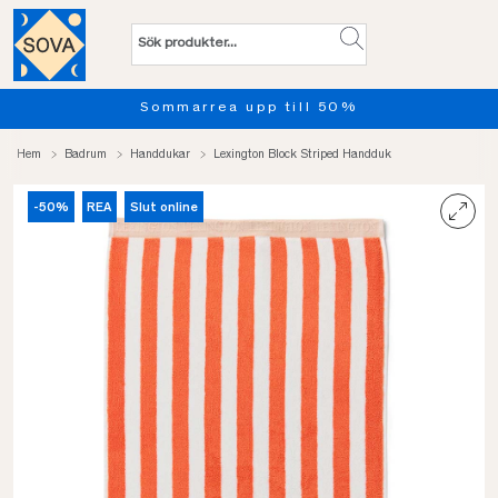
Sommarrea upp till 50%
Hem
Badrum
Handdukar
Lexington Block Striped Handduk
-50%
REA
Slut online