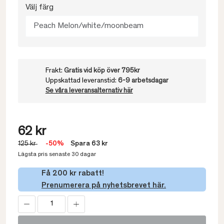
Välj färg
Peach Melon/white/moonbeam
Frakt:
Gratis vid köp över 795kr
Uppskattad leveranstid:
6-9 arbetsdagar
Se våra leveransalternativ här
62 kr
125 kr
-50%
Spara 63 kr
Lägsta pris senaste 30 dagar
Få 200 kr rabatt!
Prenumerera på nyhetsbrevet här.