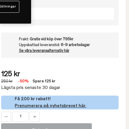
Välj färg
tällningar
Blue Sky
Frakt:
Gratis vid köp över 795kr
Uppskattad leveranstid:
6-9 arbetsdagar
Se våra leveransalternativ här
125 kr
250 kr
-50%
Spara 125 kr
Lägsta pris senaste 30 dagar
Få 200 kr rabatt!
Prenumerera på nyhetsbrevet här.