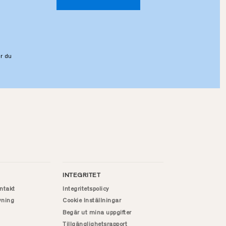
r du
INTEGRITET
ntakt
Integritetspolicy
vning
Cookie Inställningar
Begär ut mina uppgifter
Tillgänglighetsrapport