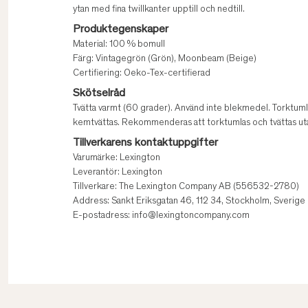
ytan med fina twillkanter upptill och nedtill.
Produktegenskaper
Material: 100 % bomull
Färg: Vintagegrön (Grön), Moonbeam (Beige)
Certifiering: Oeko-Tex-certifierad
Skötselråd
Tvätta varmt (60 grader). Använd inte blekmedel. Torktuml
kemtvättas. Rekommenderas att torktumlas och tvättas ut
Tillverkarens kontaktuppgifter
Varumärke: Lexington
Leverantör: Lexington
Tillverkare: The Lexington Company AB (556532-2780)
Address: Sankt Eriksgatan 46, 112 34, Stockholm, Sverige
E-postadress: info@lexingtoncompany.com