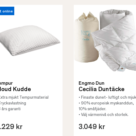
t online
empur
Engmo Dun
loud Kudde
Cecilia Duntäcke
Extra mjukt Tempurmaterial
• Finaste dunet- luftigt och mjuk
Tryckavlastning
• 90% europeisk myskanddun,
3 års garanti
10% småfjäder.
• Välj värmenivå och storlek.
.229 kr
3.049 kr