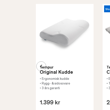
Slu
Tempur
T
Original Kudde
C
• Ergonomisk kudde
• 
• Rygg- & sidosovare
• 
• 3 års garanti
• 
1.399 kr
2