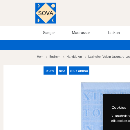
Sängar
Madrasser
Täcken
Sommarrea upp till 50%
Hem
Badrum
Handdukar
Lexington Velour Jacquard L
-50%
REA
Slut online
Cookies
Vi använder c
alla cookies 