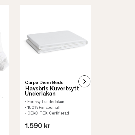
Borås Cotto
Quilt Mad
• Skyddar säng
• Vadderat
• Flera storleka
Carpe Diem Beds
Havsbris Kuvertsytt
Underlakan
t.
• Formsytt underlakan
• 100% Pimabomull
• OEKO-TEX-Certifierad
1.590 kr
659 kr