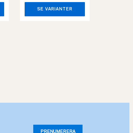
SE VARIANTER
SE VA
PRENUMERERA