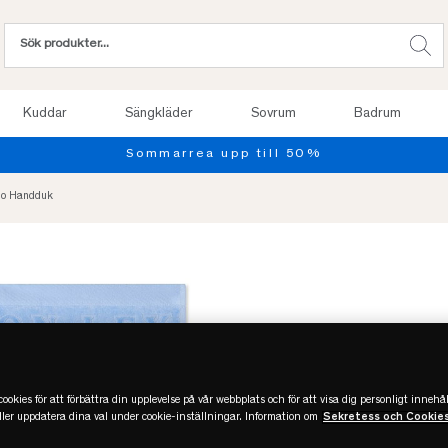
Kuddar
Sängkläder
Sovrum
Badrum
ogo Handduk
ookies för att förbättra din upplevelse på vår webbplats och för att visa dig personligt innehål
eller uppdatera dina val under cookie-inställningar. Information om
Sekretess och Cookie