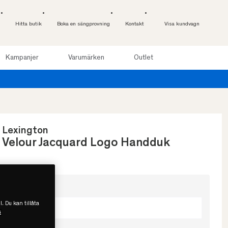
Hitta butik
Boka en sängprovning
Kontakt
Visa kundvagn
Kampanjer
Varumärken
Outlet
Lexington
Velour Jacquard Logo Handduk
Välj storlek
l. Du kan tillåta
50x70
s