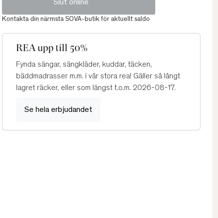
Slut online
Kontakta din närmsta SOVA-butik för aktuellt saldo
REA upp till 50%
Fynda sängar, sängkläder, kuddar, täcken,
bäddmadrasser m.m. i vår stora rea! Gäller så långt
lagret räcker, eller som längst t.o.m. 2026-08-17.
Se hela erbjudandet