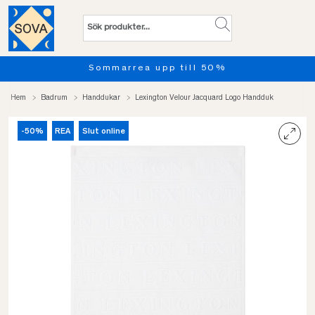
Sommarrea upp till 50%
Hem
Badrum
Handdukar
Lexington Velour Jacquard Logo Handduk
-50%
REA
Slut online