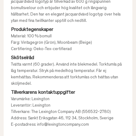
jacquardvävd logotyp är tillverkad av 600 g ringspunnen
bomullsvelour och erbjuder hög kvalitet och långvarig
hållbarhet. Den har en elegant jacquardvävd logotyp över hela
ytan med fina twillkanter upptill och nedtill.
Produktegenskaper
Material: 100 % bomull
Färg: Vintagegrön (Grön), Moonbeam (Beige)
Certifiering: Oeko-Tex-certifierad
Skötselråd
Tvätta varmt (60 grader). Använd inte blekmedel. Torktumla på
låg temperatur. Stryk på medelhög temperatur. Får ej
kemtvättas. Rekommenderas att torktumlas och tvättas utan
sköljmedel.
Tillverkarens kontaktuppgifter
Varumärke: Lexington
Leverantör: Lexington
Tillverkare: The Lexington Company AB (556532-2780)
Address: Sankt Eriksgatan 46, 112 34, Stockholm, Sverige
E-postadress: info@lexingtoncompany.com