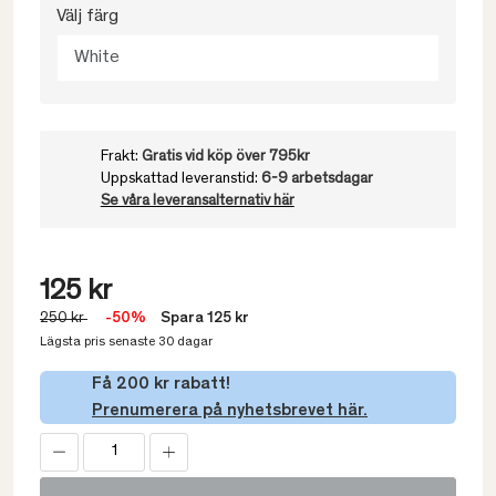
Välj färg
White
Frakt:
Gratis vid köp över 795kr
Uppskattad leveranstid:
6-9 arbetsdagar
Se våra leveransalternativ här
125 kr
250 kr
-50%
Spara 125 kr
Lägsta pris senaste 30 dagar
Få 200 kr rabatt!
Prenumerera på nyhetsbrevet här.