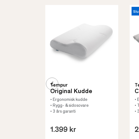
Slu
Tempur
T
Original Kudde
C
• Ergonomisk kudde
• 
• Rygg- & sidosovare
• 
• 3 års garanti
• 
1.399 kr
2