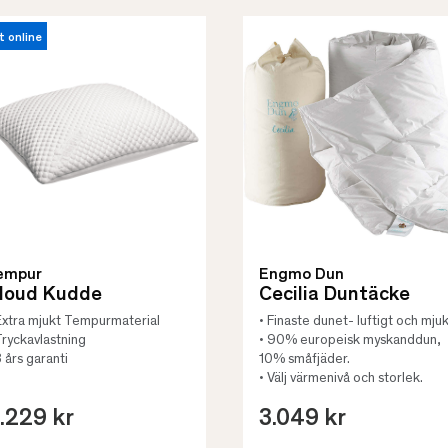
t online
empur
Engmo Dun
loud Kudde
Cecilia Duntäcke
Extra mjukt Tempurmaterial
• Finaste dunet- luftigt och mjuk
Tryckavlastning
• 90% europeisk myskanddun,
3 års garanti
10% småfjäder.
• Välj värmenivå och storlek.
.229 kr
3.049 kr