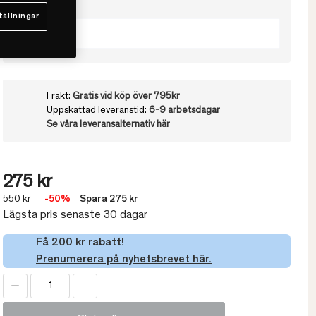
Välj färg
tällningar
White
Frakt:
Gratis vid köp över 795kr
Uppskattad leveranstid:
6-9 arbetsdagar
Se våra leveransalternativ här
275 kr
550 kr
-50%
Spara 275 kr
Lägsta pris senaste 30 dagar
Få 200 kr rabatt!
Prenumerera på nyhetsbrevet här.