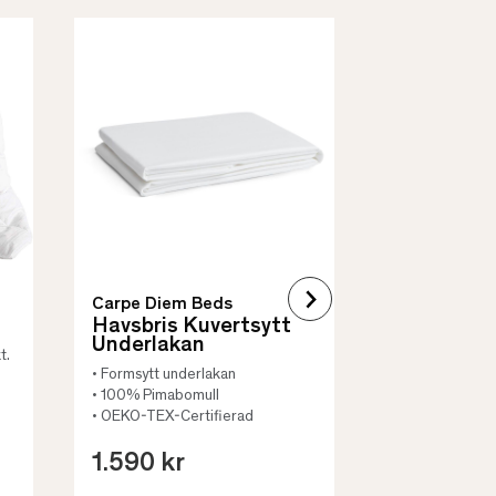
Borås Cotto
Quilt Mad
• Skyddar säng
• Vadderat
• Flera storleka
Carpe Diem Beds
Havsbris Kuvertsytt
Underlakan
t.
• Formsytt underlakan
• 100% Pimabomull
• OEKO-TEX-Certifierad
1.590 kr
659 kr