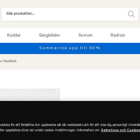
Kuddar
Sängkläder
Sovrum
Badrum
Provsov upp till 100 nätter
ogo Handduk
ookies för att förbättra din upplevelse på vår webbplats och för att visa dig personligt innehål
eller uppdatera dina val under cookie-inställningar. Information om
Sekretess och Cookie