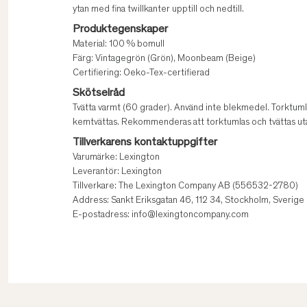
ytan med fina twillkanter upptill och nedtill.
Produktegenskaper
Material: 100 % bomull
Färg: Vintagegrön (Grön), Moonbeam (Beige)
Certifiering: Oeko-Tex-certifierad
Skötselråd
Tvätta varmt (60 grader). Använd inte blekmedel. Torktuml
kemtvättas. Rekommenderas att torktumlas och tvättas ut
Tillverkarens kontaktuppgifter
Varumärke: Lexington
Leverantör: Lexington
Tillverkare: The Lexington Company AB (556532-2780)
Address: Sankt Eriksgatan 46, 112 34, Stockholm, Sverige
E-postadress: info@lexingtoncompany.com