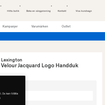
Hitta butik
Boka en sängprovning
Kontakt
Visa kundvagn
Kampanjer
Varumärken
Outlet
. Läs mer
Lexington
Velour Jacquard Logo Handduk
Välj storlek
l. Du kan tillåta
70x130
s