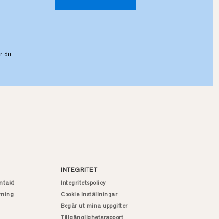
r du
INTEGRITET
ntakt
Integritetspolicy
vning
Cookie Inställningar
Begär ut mina uppgifter
Tillgänglighetsrapport