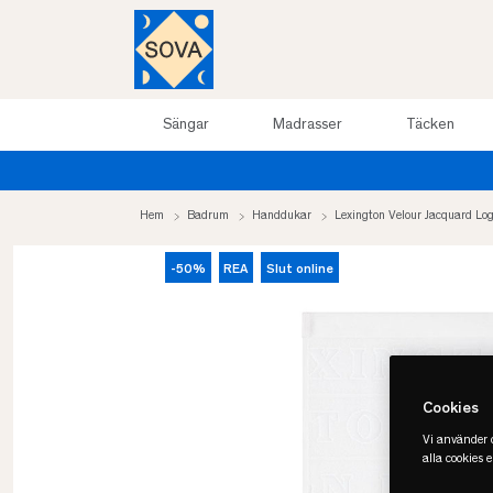
Sängar
Madrasser
Täcken
Hem
Badrum
Handdukar
Lexington Velour Jacquard L
-50%
REA
Slut online
Cookies
Vi använder c
alla cookies 