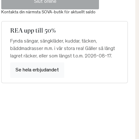
Slut online
Kontakta din närmsta SOVA-butik för aktuellt saldo
REA upp till 50%
Fynda sängar, sängkläder, kuddar, täcken,
bäddmadrasser m.m. i vår stora rea! Gäller så långt
lagret räcker, eller som längst t.o.m. 2026-08-17.
Se hela erbjudandet