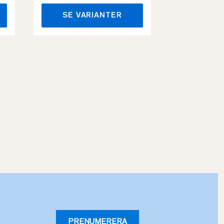
SE VARIANTER
SE VA
PRENUMERERA