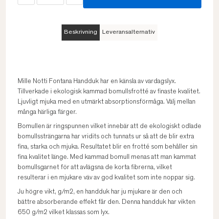
Beskrivning
Leveransalternativ
Mille Notti Fontana Handduk har en känsla av vardagslyx.
Tillverkade i ekologisk kammad bomullsfrotté av finaste kvalitet.
Ljuvligt mjuka med en utmärkt absorptionsförmåga. Välj mellan
många härliga färger.
Bomullen är ringspunnen vilket innebär att de ekologiskt odlade
bomullssträngarna har vridits och tunnats ur så att de blir extra
fina, starka och mjuka. Resultatet blir en frotté som behåller sin
fina kvalitet länge. Med kammad bomull menas att man kammat
bomullsgarnet för att avlägsna de korta fibrerna, vilket
resulterar i en mjukare väv av god kvalitet som inte noppar sig.
Ju högre vikt, g/m2, en handduk har ju mjukare är den och
bättre absorberande effekt får den. Denna handduk har vikten
650 g/m2 vilket klassas som lyx.