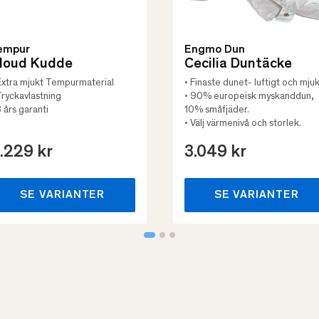
empur
Engmo Dun
loud Kudde
Cecilia Duntäcke
Extra mjukt Tempurmaterial
• Finaste dunet- luftigt och mjuk
Tryckavlastning
• 90% europeisk myskanddun,
3 års garanti
10% småfjäder.
• Välj värmenivå och storlek.
.229 kr
3.049 kr
SE VARIANTER
SE VARIANTER