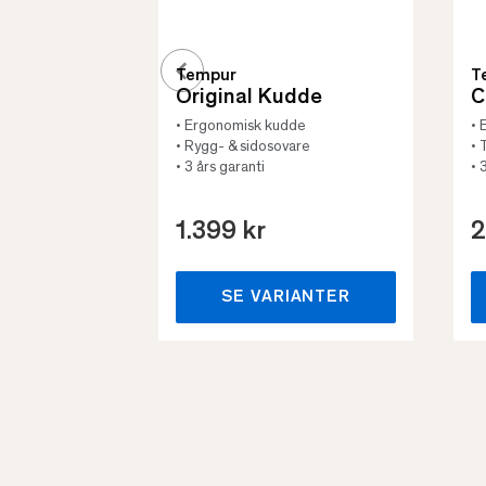
Tempur
T
Original Kudde
C
• Ergonomisk kudde
• 
• Rygg- & sidosovare
• 
• 3 års garanti
• 
1.399 kr
2
SE VARIANTER