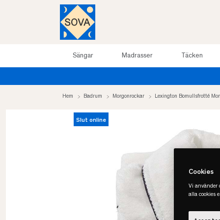
Sängar
Madrasser
Täcken
Hem
Badrum
Morgonrockar
Lexington Bomullsfrotté Mo
Slut online
Cookies
Vi använder c
alla cookies 