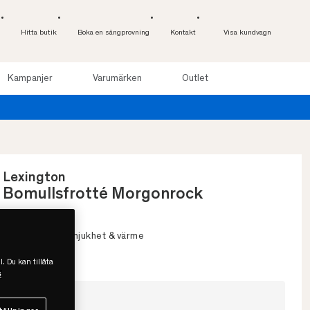
Hitta butik
Boka en sängprovning
Kontakt
Visa kundvagn
Kampanjer
Varumärken
Outlet
Lexington
Bomullsfrotté Morgonrock
• Presenttips
• Oöverträffad mjukhet & värme
• Bomullsfrotté
l. Du kan tillåta
s
Välj färg