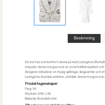
Beskrivning
Ge bort lyx och komfort denna jul med Lexingtons Bomullsf
erbjuder denna morgonrock en oöverträffad mjukhet och vä
designen inkluderar en mysig sjalkrage, långa ärmar och e
Lexingtons ikoniska emblem, utstrålar denna morgonrock e
Produktegenskaper
Färg: Vit
Storkek: S/M, L/XL
Material: Bomullsfrotté