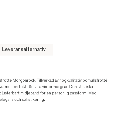
Leveransalternativ
rotté Morgonrock. Tillverkad av högkvalitativ bomullsfrotté,
rme, perfekt för kalla vintermorgnar. Den klassiska
tt justerbart midjeband för en personlig passform. Med
legans och sofistikering.