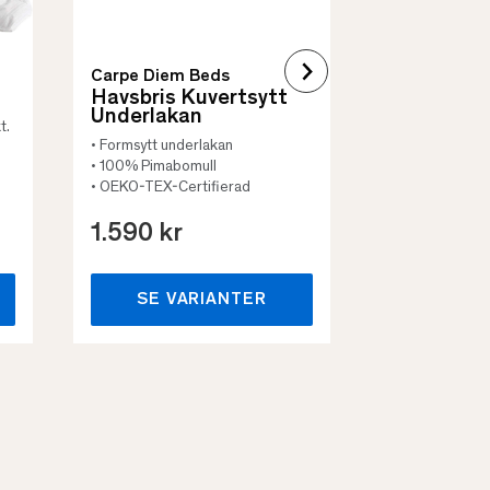
Carpe Diem Beds
Havsbris Kuvertsytt
Underlakan
t.
• Formsytt underlakan
• 100% Pimabomull
• OEKO-TEX-Certifierad
1.590 kr
659 kr
SE VARIANTER
SE VA