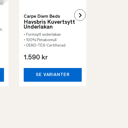
Carpe Diem Beds
Havsbris Kuvertsytt
Underlakan
t.
• Formsytt underlakan
• 100% Pimabomull
• OEKO-TEX-Certifierad
1.590 kr
659 kr
SE VARIANTER
SE VA