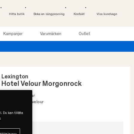
Hitta butik
Boka en sängprovning
Kontakt
Visa kundvagn
Kampanjer
Varumärken
Outlet
Lexington
Hotel Velour Morgonrock
• Unisex storlekar
• 100 % bomullsvelour
• Flera färger
l. Du kan tillåta
s
Välj storlek