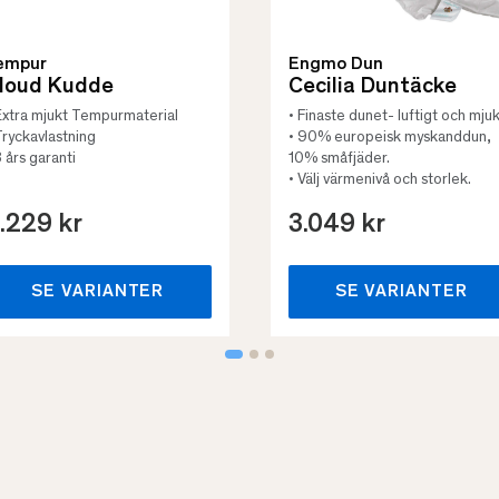
empur
Engmo Dun
loud Kudde
Cecilia Duntäcke
Extra mjukt Tempurmaterial
• Finaste dunet- luftigt och mjuk
Tryckavlastning
• 90% europeisk myskanddun,
3 års garanti
10% småfjäder.
• Välj värmenivå och storlek.
.229 kr
3.049 kr
SE VARIANTER
SE VARIANTER