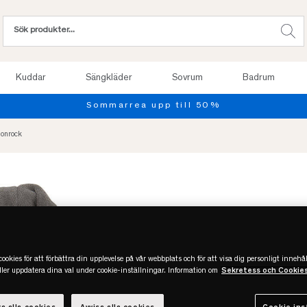
Kuddar
Sängkläder
Sovrum
Badrum
Sommarrea upp till 50%
gonrock
ookies för att förbättra din upplevelse på vår webbplats och för att visa dig personligt innehål
eller uppdatera dina val under cookie-inställningar. Information om
Sekretess och Cookie