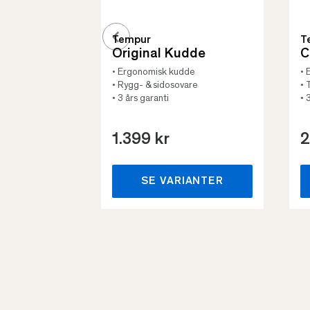
Tempur
T
Original Kudde
C
• Ergonomisk kudde
• 
• Rygg- & sidosovare
• 
• 3 års garanti
• 
1.399 kr
2
SE VARIANTER