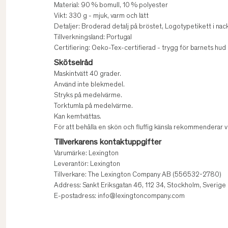
Material: 90 % bomull, 10 % polyester
Vikt: 330 g - mjuk, varm och lätt
Detaljer: Broderad detalj på bröstet, Logotypetikett i na
Tillverkningsland: Portugal
Certifiering: Oeko-Tex-certifierad - trygg för barnets hud
Skötselråd
Maskintvätt 40 grader.
Använd inte blekmedel.
Stryks på medelvärme.
Torktumla på medelvärme.
Kan kemtvättas.
För att behålla en skön och fluffig känsla rekommenderar v
Tillverkarens kontaktuppgifter
Varumärke: Lexington
Leverantör: Lexington
Tillverkare: The Lexington Company AB (556532-2780)
Address: Sankt Eriksgatan 46, 112 34, Stockholm, Sverige
E-postadress: info@lexingtoncompany.com