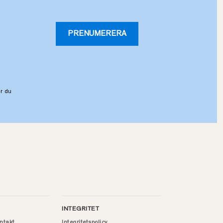
PRENUMERERA
r du
INTEGRITET
ntakt
Integritetspolicy