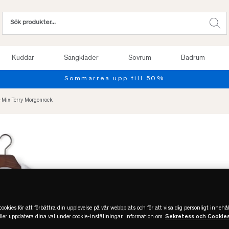
Kuddar
Sängkläder
Sovrum
Badrum
Sommarrea upp till 50%
-Mix Terry Morgonrock
ookies för att förbättra din upplevelse på vår webbplats och för att visa dig personligt innehål
eller uppdatera dina val under cookie-inställningar. Information om
Sekretess och Cookie