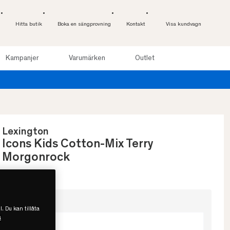
Hitta butik
Boka en sängprovning
Kontakt
Visa kundvagn
Kampanjer
Varumärken
Outlet
Lexington
Icons Kids Cotton-Mix Terry
Morgonrock
Välj storlek
l. Du kan tillåta
s
4-6 år