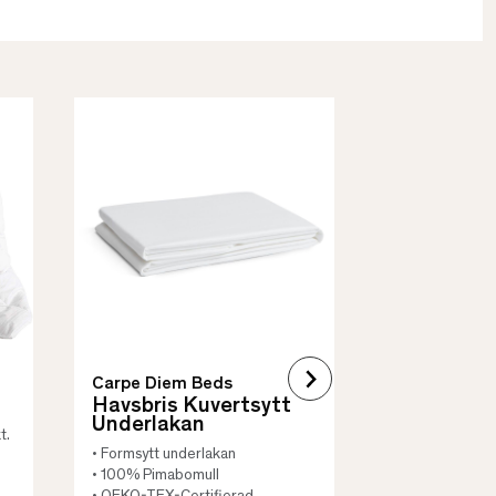
Borås Cotto
Quilt Mad
• Skyddar säng
• Vadderat
• Flera storleka
Carpe Diem Beds
Havsbris Kuvertsytt
Underlakan
t.
• Formsytt underlakan
• 100% Pimabomull