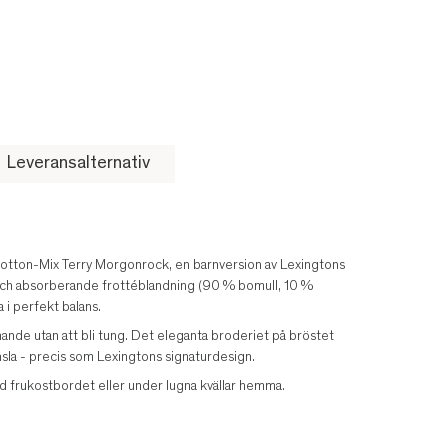
Leveransalternativ
s Cotton-Mix Terry Morgonrock, en barnversion av Lexingtons
uk och absorberande frottéblandning (90 % bomull, 10 %
i perfekt balans.
de utan att bli tung. Det eleganta broderiet på bröstet
nsla - precis som Lexingtons signaturdesign.
d frukostbordet eller under lugna kvällar hemma.