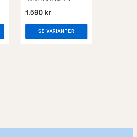
• OEKO-TEX-Certifierad
1.590 kr
659 kr
SE VARIANTER
SE VA