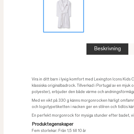
Beskrivning
Vira in ditt barn i lyxig komfort med Lexington Icons Kid
klassiska originalbadrock. Tillverkad i Portugal av en mj
polyester), erbjuder den både värme och andningsförmåga 
Med en vikt på 330 g känns morgonrocken härligt omfamnan
och logotypetiketten i nacken ger en stilren och tidlös kä
En perfekt morgonrock för mysiga stunder efter badet, vi
Produktegenskaper
Fem storlekar: Från 1,5 till 10 år