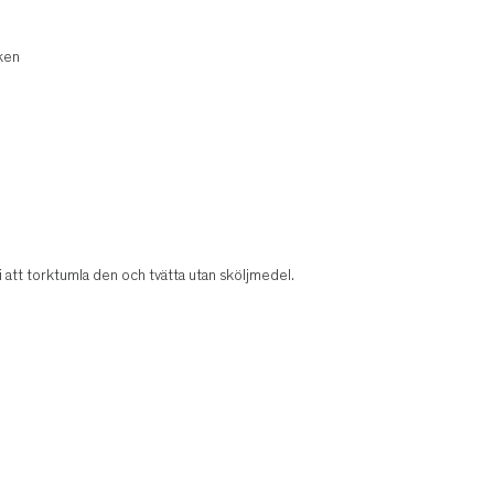
cken
i att torktumla den och tvätta utan sköljmedel.