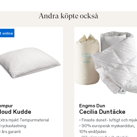
Andra köpte också
t online
empur
Engmo Dun
loud Kudde
Cecilia Duntäcke
Extra mjukt Tempurmaterial
• Finaste dunet- luftigt och mjuk
Tryckavlastning
• 90% europeisk myskanddun,
3 års garanti
10% småfjäder.