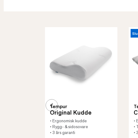
Slu
Tempur
T
Original Kudde
C
• Ergonomisk kudde
• 
• Rygg- & sidosovare
• 
• 3 års garanti
• 