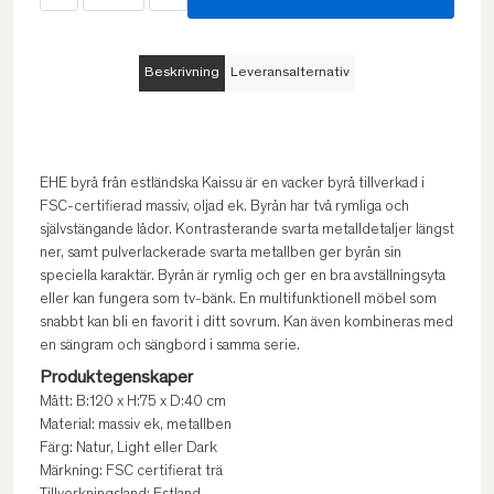
Beskrivning
Leveransalternativ
EHE byrå från estländska Kaissu är en vacker byrå tillverkad i
FSC-certifierad massiv, oljad ek. Byrån har två rymliga och
självstängande lådor. Kontrasterande svarta metalldetaljer längst
ner, samt pulverlackerade svarta metallben ger byrån sin
speciella karaktär. Byrån är rymlig och ger en bra avställningsyta
eller kan fungera som tv-bänk. En multifunktionell möbel som
snabbt kan bli en favorit i ditt sovrum. Kan även kombineras med
en sängram och sängbord i samma serie.
Produktegenskaper
Mått: B:120 x H:75 x D:40 cm
Material: massiv ek, metallben
Färg: Natur, Light eller Dark
Märkning: FSC certifierat trä