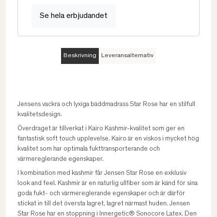
Se hela erbjudandet
Beskrivning
Leveransalternativ
Jensens vackra och lyxiga bäddmadrass Star Rose har en stilfull
kvalitetsdesign.
Överdraget är tillverkat i Kairo Kashmir-kvalitet som ger en
fantastisk soft touch upplevelse. Kairo är en viskos i mycket hög
kvalitet som har optimala fukttransporterande och
värmereglerande egenskaper.
I kombination med kashmir får Jensen Star Rose en exklusiv
look and feel. Kashmir är en naturlig ullfiber som är känd för sina
goda fukt- och värmereglerande egenskaper och är därför
stickat in till det översta lagret, lagret närmast huden. Jensen
Star Rose har en stoppning i Innergetic® Sonocore Latex. Den