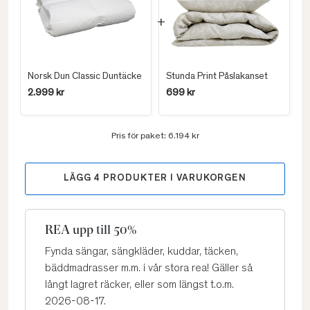
Norsk Dun Classic Duntäcke
Stunda Print Påslakanset
2.999 kr
699 kr
Pris för paket:
6.194 kr
LÄGG
4
PRODUKTER I VARUKORGEN
REA upp till 50%
Fynda sängar, sängkläder, kuddar, täcken,
bäddmadrasser m.m. i vår stora rea! Gäller så
långt lagret räcker, eller som längst t.o.m.
2026-08-17.