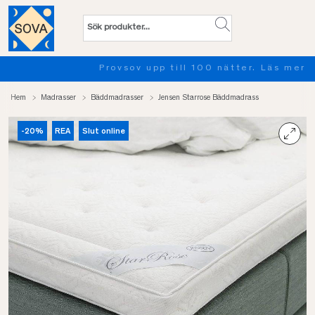
Provsov upp till 100 nätter. Läs mer
Hem
Madrasser
Bäddmadrasser
Jensen Starrose Bäddmadrass
-20%
REA
Slut online