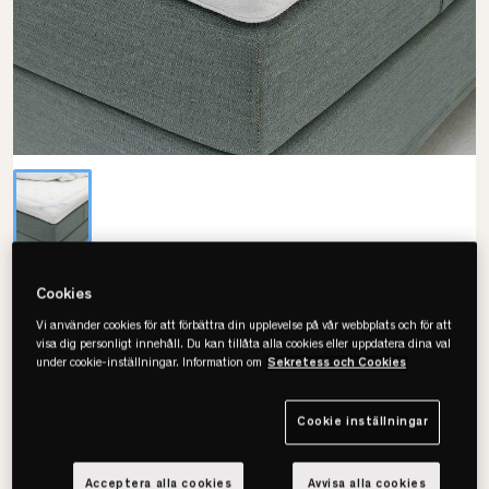
Jensen
Cookies
Starrose Bäddmadrass
Vi använder cookies för att förbättra din upplevelse på vår webbplats och för att
visa dig personligt innehåll. Du kan tillåta alla cookies eller uppdatera dina val
• 10 cm hög
under cookie-inställningar. Information om
Sekretess och Cookies
• En mycket exklusiv bäddmadrass
• Material för optimal värmereglering
Cookie inställningar
Välj storlek
Acceptera alla cookies
Avvisa alla cookies