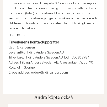
öppna cellstrukturen i Innergetic® Sonocore Latex ger mycket
god luft- och fuktgenomströmning. Stoppningsplattan är både
perforerad (hålad) och profilerad. Hålningen ger en optimal
ventilation och profileringen ger en mjukare och en fastare sida.
Bakterier och kvalster trivs inte i latex, därför blir sängklimatet
renare och friskare.
Höjd: 10 cm
Tillverkarens kontaktuppgifter
Varumärke: Jensen
Leverantör: Hilding Anders Sweden AB
Tillverkare: Hilding Anders Sweden AB, ECIT 5562897941
Adress: Hilding Anders Sweden AB, Alvestavägen 77, 331 76
Rydaholm, Sverige
E-postaddress: order@hildinganders.com
Andra köpte också