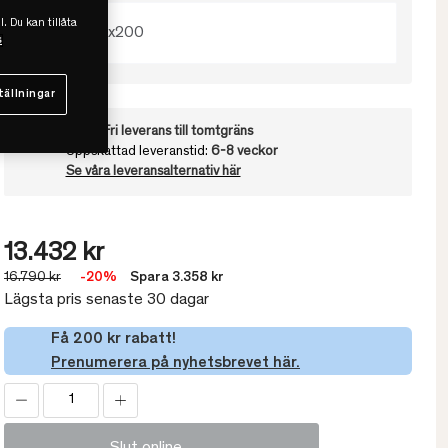
l. Du kan tillåta
180x200
s
tällningar
Frakt:
Fri leverans till tomtgräns
Uppskattad leveranstid:
6-8 veckor
Se våra leveransalternativ här
13.432 kr
16.790 kr
-20%
Spara 3.358 kr
Lägsta pris senaste 30 dagar
Få 200 kr rabatt!
Prenumerera på nyhetsbrevet här.