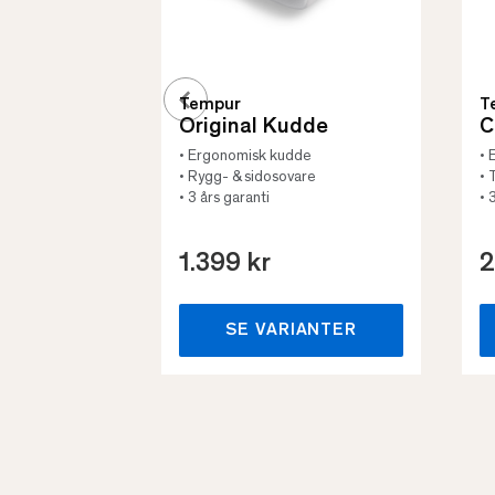
Tempur
T
Original Kudde
C
• Ergonomisk kudde
• 
• Rygg- & sidosovare
• 
• 3 års garanti
• 
1.399 kr
2
SE VARIANTER