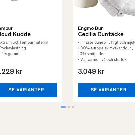
empur
Engmo Dun
loud Kudde
Cecilia Duntäcke
Extra mjukt Tempurmaterial
• Finaste dunet- luftigt och mjuk
Tryckavlastning
• 90% europeisk myskanddun,
3 års garanti
10% småfjäder.
• Välj värmenivå och storlek.
.229 kr
3.049 kr
SE VARIANTER
SE VARIANTER