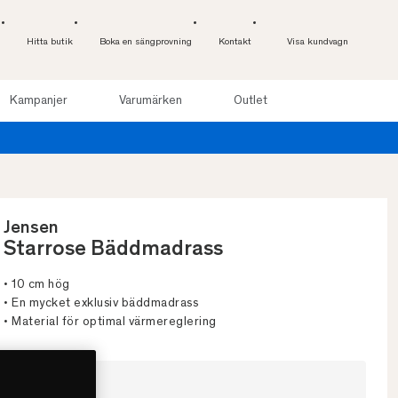
Hitta butik
Boka en sängprovning
Kontakt
Visa kundvagn
Kampanjer
Varumärken
Outlet
Läs mer
Jensen
Starrose Bäddmadrass
• 10 cm hög
• En mycket exklusiv bäddmadrass
• Material för optimal värmereglering
Välj storlek