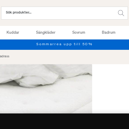
Kuddar
Sängkläder
Sovrum
Badrum
Provsov upp till 100 nätter. 
madrass