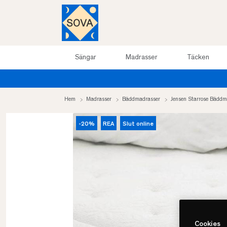
Sängar
Madrasser
Täcken
Hem
Madrasser
Bäddmadrasser
Jensen Starrose Bädd
-20%
REA
Slut online
Cookies