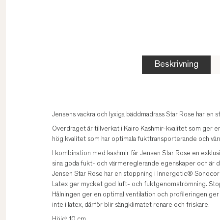
Beskrivning
Jensens vackra och lyxiga bäddmadrass Star Rose har en stil
Överdraget är tillverkat i Kairo Kashmir-kvalitet som ger e
hög kvalitet som har optimala fukttransporterande och v
I kombination med kashmir får Jensen Star Rose en exklusiv 
sina goda fukt- och värmereglerande egenskaper och är därf
Jensen Star Rose har en stoppning i Innergetic® Sonocor
Latex ger mycket god luft- och fuktgenomströmning. Stopp
Hålningen ger en optimal ventilation och profileringen ger 
inte i latex, därför blir sängklimatet renare och friskare.
Höjd: 10 cm