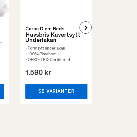
Carpe Diem Beds
Havsbris Kuvertsytt
Underlakan
t.
• Formsytt underlakan
• 100% Pimabomull
• OEKO-TEX-Certifierad
1.590 kr
659 kr
SE VARIANTER
SE VA