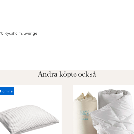
1
 76 Rydaholm, Sverige
Andra köpte också
t online