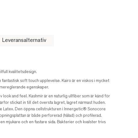
Leveransalternativ
full kvalitetsdesign.
n fantastisk soft touch upplevelse. Kairo är en viskos i mycket
ärmereglerande egenskaper.
look and feel. Kashmir är en naturlig ullfiber som är känd för
ör stickat in till det översta lagret, lagret närmast huden.
e Latex. Den öppna cellstrukturen i Innergetic® Sonocore
ningsplattan är både perforerad (hålad) och profilerad.
en mjukare och en fastare sida. Bakterier och kvalster trivs