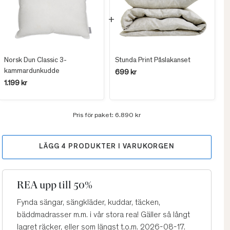
Norsk Dun Classic 3-
Stunda Print Påslakanset
kammardunkudde
699 kr
1.199 kr
Pris för paket:
6.890 kr
LÄGG
4
PRODUKTER I VARUKORGEN
REA upp till 50%
Fynda sängar, sängkläder, kuddar, täcken,
bäddmadrasser m.m. i vår stora rea! Gäller så långt
lagret räcker, eller som längst t.o.m. 2026-08-17.