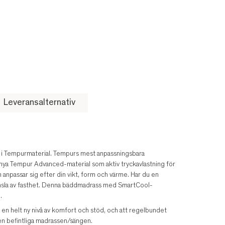
Leveransalternativ
 i Tempurmaterial. Tempurs mest anpassningsbara
nya Tempur Advanced-material som aktiv tryckavlastning för
m anpassar sig efter din vikt, form och värme. Har du en
sla av fasthet. Denna bäddmadrass med SmartCool-
.
er en helt ny nivå av komfort och stöd, och att regelbundet
en befintliga madrassen/sängen.