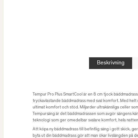
Beskrivning
Tempur Pro Plus SmartCool är en 8 cm tjock bäddmadrass
tryckavlastande bäddmadrass med sval komfort. Med helt 
ultimat komfort och stöd. Miljarder ultrakänsliga celler so
Tempursäng är det bäddmadrassen som avgör sängens kän
teknologi som ger omedelbar svalare komfort, hela natten
Att köpa ny bäddmadrass till befintlig säng i gott skick, g
byta ut din bäddmadrass gör att man ökar livslängden på d