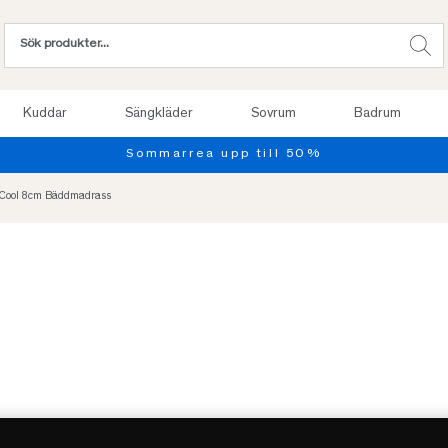
Kuddar
Sängkläder
Sovrum
Badrum
Provsov upp till 100 nätte
tCool 8cm Bäddmadrass
-20%
REA