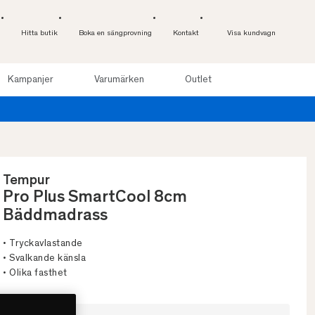
Hitta butik
Boka en sängprovning
Kontakt
Visa kundvagn
Kampanjer
Varumärken
Outlet
r. Läs mer
Tempur
Pro Plus SmartCool 8cm
Bäddmadrass
• Tryckavlastande
• Svalkande känsla
• Olika fasthet