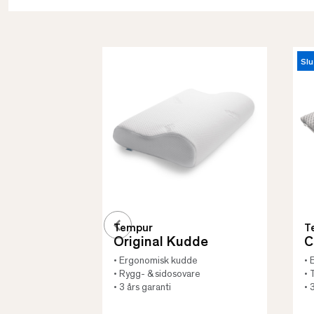
Slu
Tempur
T
Original Kudde
C
• Ergonomisk kudde
• 
• Rygg- & sidosovare
• 
• 3 års garanti
• 