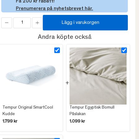
Få 200 kr rabatt!
Prenumerera på nyhetsbrevet här.
Lägg i varukorgen
Andra köpte också
Tempur Original SmartCool
Tempur Egyptisk Bomull
Kudde
Påslakan
1.799 kr
1.099 kr