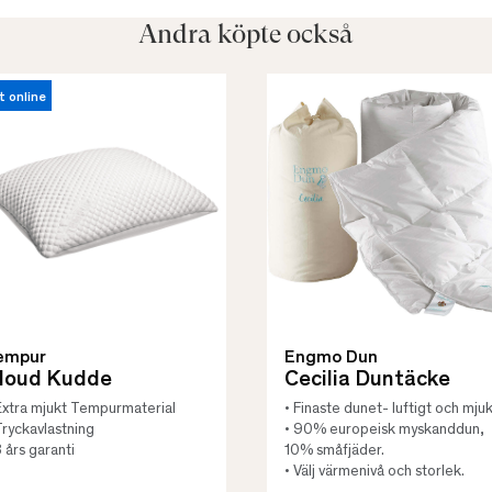
Andra köpte också
t online
empur
Engmo Dun
loud Kudde
Cecilia Duntäcke
Extra mjukt Tempurmaterial
• Finaste dunet- luftigt och mjuk
Tryckavlastning
• 90% europeisk myskanddun,
3 års garanti
10% småfjäder.
• Välj värmenivå och storlek.