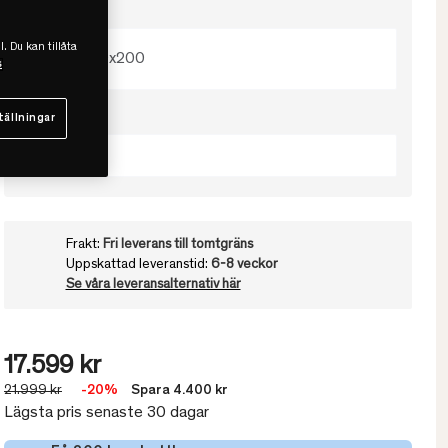
Välj storlek
l. Du kan tillåta
140x200
s
Välj fasthet
tällningar
Mjuk
Frakt:
Fri leverans till tomtgräns
Uppskattad leveranstid:
6-8 veckor
Se våra leveransalternativ här
17.599 kr
21.999 kr
-20%
Spara 4.400 kr
Lägsta pris senaste 30 dagar