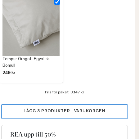
Tempur Örngott Egyptisk
Bomull
249 kr
Pris för paket:
3.147 kr
LÄGG
3
PRODUKTER I VARUKORGEN
REA upp till 50%