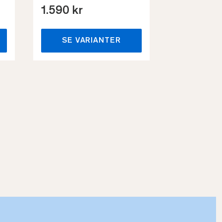
1.590 kr
659 kr
SE VARIANTER
SE VA