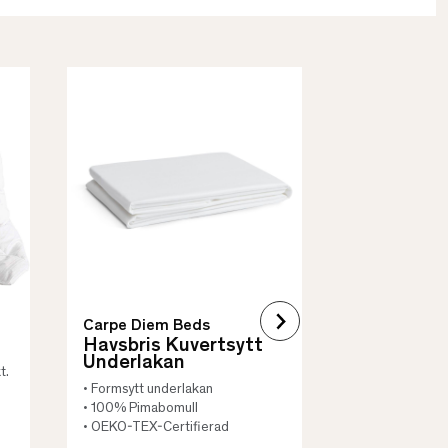
Borås Cotto
Quilt Mad
• Skyddar säng
• Vadderat
• Flera storleka
Carpe Diem Beds
Havsbris Kuvertsytt
Underlakan
t.
• Formsytt underlakan
• 100% Pimabomull
• OEKO-TEX-Certifierad