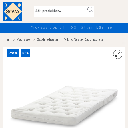
Provsov upp till 100 nätter. Läs mer
Hem
Madrasser
Bäddmadrasser
Viking Talalay Bäddmadrass
-20%
REA