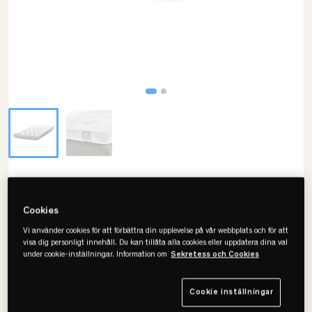
Viking
Talalay Bäddmadrass
Cookies
• Tryckavlastning & ytmjuk
Vi använder cookies för att förbättra din upplevelse på vår webbplats och för att
• Leder bort fukt
visa dig personligt innehåll. Du kan tillåta alla cookies eller uppdatera dina val
under cookie-inställningar. Information om
Sekretess och Cookies
• Finns flera storlekar
Cookie inställningar
Välj storlek