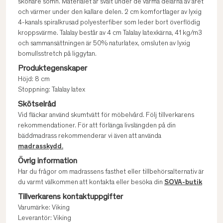
skönare sömn. Materialet är svalt under de varma delarna av året
och värmer under den kallare delen. 2 cm komfortlager av lyxig
4-kanals spiralkrusad polyesterfiber som leder bort överflödig
kroppsvärme. Talalay består av 4 cm Talalay latexkärna, 41 kg/m3
och sammansättningen är 50% naturlatex, omsluten av lyxig
bomullsstretch på liggytan.
Produktegenskaper
Höjd: 8 cm
Stoppning: Talalay latex
Skötselråd
Vid fläckar använd skumtvätt för möbelvård. Följ tillverkarens
rekommendationer. För att förlänga livslängden på din
bäddmadrass rekommenderar vi även att använda
madrasskydd.
Övrig information
Har du frågor om madrassens fasthet eller tillbehörsalternativ är
du varmt välkommen att kontakta eller besöka din
SOVA-butik
Tillverkarens kontaktuppgifter
Varumärke: Viking
Leverantör: Viking