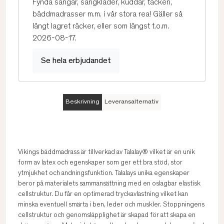
Fynda sängar, sängkläder, kuddar, täcken,
bäddmadrasser m.m. i vår stora rea! Gäller så
långt lagret räcker, eller som längst t.o.m.
2026-08-17.
Se hela erbjudandet
Beskrivning
Leveransalternativ
Vikings bäddmadrass är tillverkad av Talalay® vilket är en unik
form av latex och egenskaper som ger ett bra stöd, stor
ytmjukhet och andningsfunktion. Talalays unika egenskaper
beror på materialets sammansättning med en oslagbar elastisk
cellstruktur. Du får en optimerad tryckavlastning vilket kan
minska eventuell smärta i ben, leder och muskler. Stoppningens
cellstruktur och genomsläpplighet är skapad för att skapa en