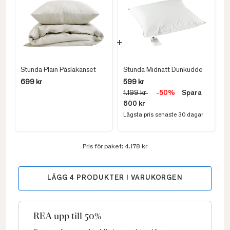
Stunda Plain Påslakanset
Stunda Midnatt Dunkudde
699 kr
599 kr
1.199 kr
-50%
Spara
600 kr
Lägsta pris senaste 30 dagar
Pris för paket:
4.178 kr
LÄGG
4
PRODUKTER I VARUKORGEN
REA upp till 50%