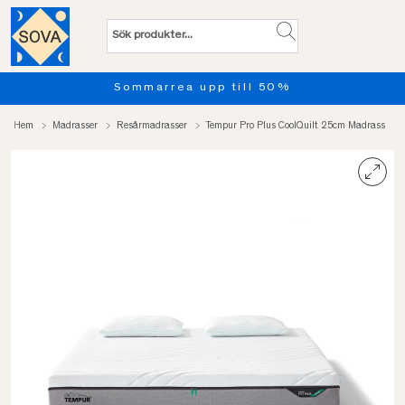
%
Provsov upp till 100 nätter
Hem
Madrasser
Resårmadrasser
Tempur Pro Plus CoolQuilt 25cm Madrass