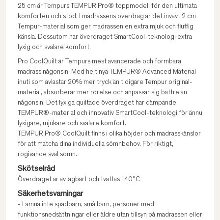
25 cm är Tempurs TEMPUR Pro® toppmodell för den ultimata
komforten och stöd. I madrassens överdrag är det invävt 2 cm
Tempur-material som ger madrassen en extra mjuk och fluffig
känsla. Dessutom har överdraget SmartCool-teknologi extra
lyxig och svalare komfort.
Pro CoolQuilt är Tempurs mest avancerade och formbara
madrass någonsin. Med helt nya TEMPUR® Advanced Material
inuti som avlastar 20% mer tryck än tidigare Tempur original-
material, absorberar mer rörelse och anpassar sig bättre än
någonsin. Det lyxiga quiltade överdraget har dämpande
TEMPUR®-material och innovativ SmartCool-teknologi för ännu
lyxigare, mjukare och svalare komfort.
TEMPUR Pro® CoolQuilt finns i olika höjder och madrasskänslor
för att matcha dina individuella sömnbehov. För riktigt,
rogivande sval sömn.
Skötselråd
Överdraget är avtagbart och tvättas i 40°C
Säkerhetsvarningar
- Lämna inte spädbarn, små barn, personer med
funktionsnedsättningar eller äldre utan tillsyn på madrassen eller