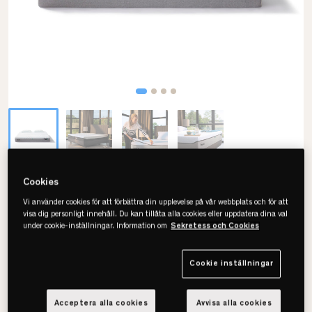
Cookies
Tempur
Pro Plus CoolQuilt 25cm Madrass
Vi använder cookies för att förbättra din upplevelse på vår webbplats och för att
visa dig personligt innehåll. Du kan tillåta alla cookies eller uppdatera dina val
under cookie-inställningar. Information om
Sekretess och Cookies
• Fluffig & tryckavlastande
• Svalkande
• Flera storlekar
Cookie inställningar
Acceptera alla cookies
Avvisa alla cookies
Välj storlek