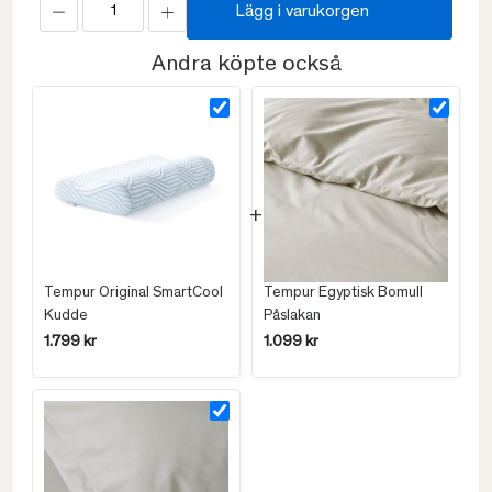
Lägg i varukorgen
Andra köpte också
Tempur Original SmartCool
Tempur Egyptisk Bomull
Kudde
Påslakan
1.799 kr
1.099 kr