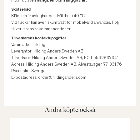
hittar du även
sängben
och
sänggavlar
.
Skötselråd
Klädseln är avtagbar och tvättbar i 40 °C.
Vid fläckar kan även skumtvätt för möbelvård användas. Följ
tillverkarens rekommendationer.
Tillverkarens kontaktuppgifter
Varumärke: Hilding
Leverantör: Hilding Anders Sweden AB
Tillverkare: Hilding Anders Sweden AB, ECIT 5562897941
Adress: Hilding Anders Sweden AB, Alvestavägen 77, 331 76
Rydaholm, Sverige
E-postadress: order@hildinganders.com
Andra köpte också