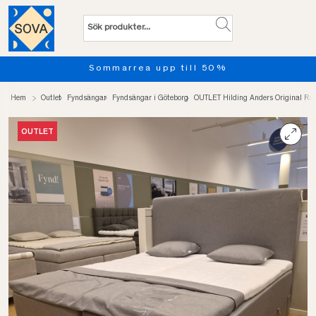
Sommarrea upp till 50%
Hem
Outlet
Fyndsängar
Fyndsängar i Göteborg
OUTLET Hilding Anders Original R
OUTLET