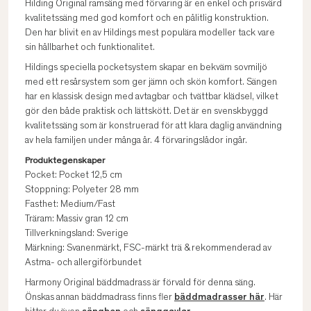
Hilding Original ramsäng med förvaring är en enkel och prisvärd
kvalitetssäng med god komfort och en pålitlig konstruktion.
Den har blivit en av Hildings mest populära modeller tack vare
sin hållbarhet och funktionalitet.
Hildings speciella pocketsystem skapar en bekväm sovmiljö
med ett resårsystem som ger jämn och skön komfort. Sängen
har en klassisk design med avtagbar och tvättbar klädsel, vilket
gör den både praktisk och lättskött. Det är en svenskbyggd
kvalitetssäng som är konstruerad för att klara daglig användning
av hela familjen under många år. 4 förvaringslådor ingår.
Produktegenskaper
Pocket: Pocket 12,5 cm
Stoppning: Polyeter 28 mm
Fasthet: Medium/Fast
Träram: Massiv gran 12 cm
Tillverkningsland: Sverige
Märkning: Svanenmärkt, FSC-märkt trä & rekommenderad av
Astma- och allergiförbundet
Harmony Original bäddmadrass är förvald för denna säng.
Önskas annan bäddmadrass finns fler
bäddmadrasser här
. Här