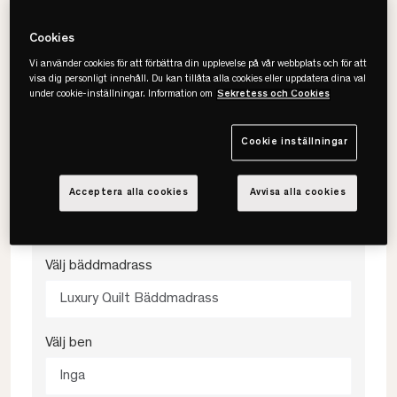
Välj storlek
Cookies
180x200
Vi använder cookies för att förbättra din upplevelse på vår webbplats och för att
visa dig personligt innehåll. Du kan tillåta alla cookies eller uppdatera dina val
under cookie-inställningar. Information om
Sekretess och Cookies
Välj färg
Antracit
Cookie inställningar
Välj fasthet
Acceptera alla cookies
Avvisa alla cookies
Medium
Välj bäddmadrass
Luxury Quilt Bäddmadrass
Välj ben
Inga