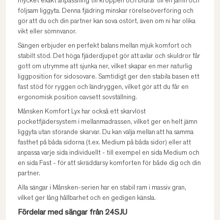
mycket exakt anpassning till kroppen och bidrar till en jämn och
följsam liggyta. Denna fjädring minskar rörelseöverföring och
gör att du och din partner kan sova ostört, även om ni har olika
vikt eller sömnvanor.
Sängen erbjuder en perfekt balans mellan mjuk komfort och
stabilt stöd. Det höga fjäderdjupet gör att axlar och skuldror får
gott om utrymme att sjunka ner, vilket skapar en mer naturlig
liggposition för sidosovare. Samtidigt ger den stabila basen ett
fast stöd för ryggen och ländryggen, vilket gör att du får en
ergonomisk position oavsett sovställning.
Månsken Komfort Lyx har också ett skarvlöst
pocketfjädersystem i mellanmadrassen, vilket ger en helt jämn
liggyta utan störande skarvar. Du kan välja mellan att ha samma
fasthet på båda sidorna (t.ex. Medium på båda sidor) eller att
anpassa varje sida individuellt - till exempel en sida Medium och
en sida Fast - för att skräddarsy komforten för både dig och din
partner.
Alla sängar i Månsken-serien har en stabil ram i massiv gran,
vilket ger lång hållbarhet och en gedigen känsla.
Fördelar med sängar från 24SJU