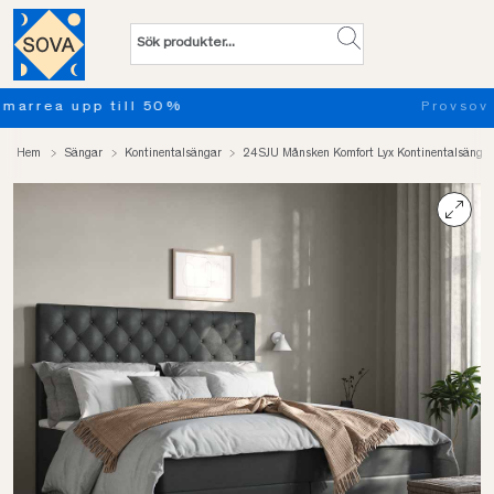
Provsov upp till 100 nätter. Läs mer
Hem
Sängar
Kontinentalsängar
24SJU Månsken Komfort Lyx Kontinentalsäng