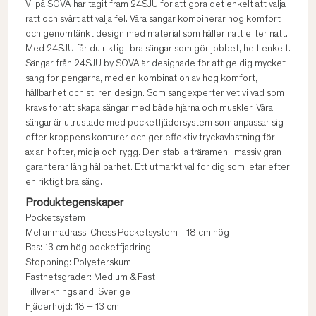
Vi på SOVA har tagit fram 24SJU för att göra det enkelt att välja
rätt och svårt att välja fel. Våra sängar kombinerar hög komfort
och genomtänkt design med material som håller natt efter natt.
Med 24SJU får du riktigt bra sängar som gör jobbet, helt enkelt.
Sängar från 24SJU by SOVA är designade för att ge dig mycket
säng för pengarna, med en kombination av hög komfort,
hållbarhet och stilren design. Som sängexperter vet vi vad som
krävs för att skapa sängar med både hjärna och muskler. Våra
sängar är utrustade med pocketfjädersystem som anpassar sig
efter kroppens konturer och ger effektiv tryckavlastning för
axlar, höfter, midja och rygg. Den stabila träramen i massiv gran
garanterar lång hållbarhet. Ett utmärkt val för dig som letar efter
en riktigt bra säng.
Produktegenskaper
Pocketsystem
Mellanmadrass: Chess Pocketsystem - 18 cm hög
Bas: 13 cm hög pocketfjädring
Stoppning: Polyeterskum
Fasthetsgrader: Medium & Fast
Tillverkningsland: Sverige
Fjäderhöjd: 18 + 13 cm