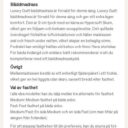
Bäddmadrass
Luxury Quilt bäddmadrass är förvald för denna säng. Luxury Quilt
bäddmadrass är förvald för denna säng och ger ett extra lager
komfort. Den är 9 cm tjock med en kärna av Hypersoft Skum,
vilket ger en följsam och bekväm sovupplevelse. Det quiltade
överdraget förbättrar luftcirkulationen och håller madrassen
sval och fräsch under natten, vilket skapar en behaglig sömn.
Fodralet kan smidigt tvättas vid behov och finns i flera storlekar.
För bästa livslängd och enklare tvätt rekommenderar vi att du
kompletterar med ett bäddmadrasskydd.
Övrigt
Mellanmadrassen består av ett enhetligt fjäderpaket i ett fodral,
vilket ger en hel liggyta utan skarv, oavsett bredd eller fasthet.
Val av fasthet
I alla våra modeller kan du välja mellan tre alternativ för fasthet:
Medium: Medium fasthet på båda sidor.
Fast: Fast fasthet på båda sidor.
Medium/Fast: En sida Medium och en sida Fast (om man tittar på
sängen från fotändan).
För att anpassa fastheten till din preferens, kan du snurra på fot-