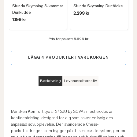
Stunda Skymning 3-kammar
Stunda Skymning Duntäcke
Dunkudde
2.299 kr
1.199 kr
Pris för paket:
5.626 kr
LÄGG
4
PRODUKTER I VARUKORGEN
Beskrivning
Leveransalternativ
Månsken Komfort Lyx är 24SJU by SOVAs mest exklusiva
kontinentalsäng, designad för dig som söker en lyxig och
anpassad sovupplevelse. Den avancerade Chess-
pocketfjädringen, som bygger på ett schackrutesystem, ger en