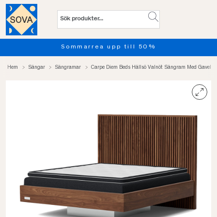
Provsov upp till 100 nätter. 
Hem
Sängar
Sängramar
Carpe Diem Beds Hällsö Valnöt Sängram Med Gavel