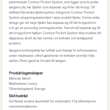
patenterade Contour Pocket System, som ligger precis under
sängens yta, har fjädrar som anpassar sig efter din kropp. Till
skillnad från andra fjädersystem, integrerar Contour Pocket
System stoppningsmaterialet i varje enskild fjäder. Denna unika
design gör att varje fjäder kan anpassa sig till din kroppsform
och ge en personlig sömnupplevelse. Genom att anpassa sig till
din kroppsform hjälper Contour Pocket System dina muskler att
slappna av, så att du kan somna i en bekväm och avslappnad
position.
Sängens bottenplatta har lufthål som främjar fri luftcirkulation
under madrassen, vilket garanterar en bekväm sovmiljö hela
natten. Pinnö gavel är förvald till sängen.
Produktegenskaper
Material: Valnöt
Bädmadrass: Luxury
Tillverkningsland: Sverige
Skötselråd
Vid fläckar använd skumtvätt för möbelvård. Följ tillverkarens
rekommendationer.