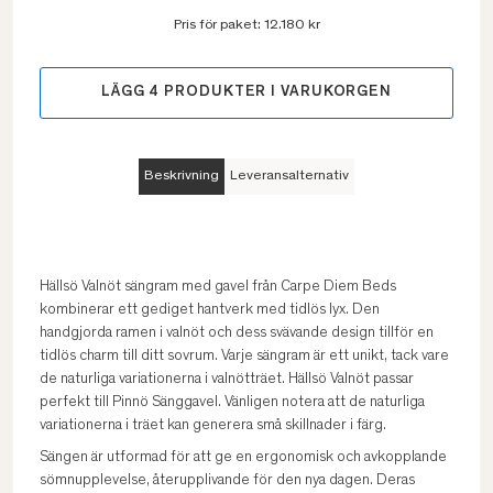
Pris för paket:
12.180 kr
LÄGG
4
PRODUKTER I VARUKORGEN
Beskrivning
Leveransalternativ
Hällsö Valnöt sängram med gavel från Carpe Diem Beds
kombinerar ett gediget hantverk med tidlös lyx. Den
handgjorda ramen i valnöt och dess svävande design tillför en
tidlös charm till ditt sovrum. Varje sängram är ett unikt, tack vare
de naturliga variationerna i valnötträet. Hällsö Valnöt passar
perfekt till Pinnö Sänggavel. Vänligen notera att de naturliga
variationerna i träet kan generera små skillnader i färg.
Sängen är utformad för att ge en ergonomisk och avkopplande
sömnupplevelse, återupplivande för den nya dagen. Deras