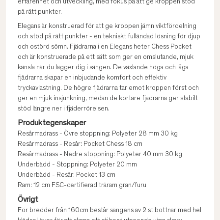
erfarenhet och utveckling, med fokus på att ge kroppen stöd
på rätt punkter.
Elegans är konstruerad för att ge kroppen jämn viktfördelning
och stöd på rätt punkter - en tekniskt fulländad lösning för djup
och ostörd sömn. Fjädrarna i en Elegans heter Chess Pocket
och är konstruerade på ett sätt som ger en omslutande, mjuk
känsla när du lägger dig i sängen. De växlande höga och låga
fjädrarna skapar en inbjudande komfort och effektiv
tryckavlastning. De högre fjädrarna tar emot kroppen först och
ger en mjuk insjunkning, medan de kortare fjädrarna ger stabilt
stöd längre ner i fjäderrörelsen.
Produktegenskaper
Resårmadrass - Övre stoppning: Polyeter 28 mm 30 kg
Resårmadrass - Resår: Pocket Chess 18 cm
Resårmadrass - Nedre stoppning: Polyeter 40 mm 30 kg
Underbädd - Stoppning: Polyeter 20 mm
Underbädd - Resår: Pocket 13 cm
Ram: 12 cm FSC-certifierad träram gran/furu
Övrigt
För bredder från 160cm består sängens av 2 st bottnar med hel