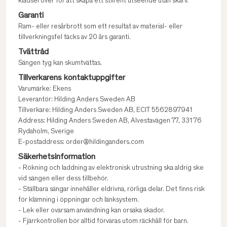
klädsel över för att skapa ett stilrent utseende utan skarv.
Garanti
Ram- eller resårbrott som ett resultat av material- eller
tillverkningsfel täcks av 20 års garanti.
Tvättråd
Sängen tyg kan skumtvättas.
Tillverkarens kontaktuppgifter
Varumärke: Ekens
Leverantör: Hilding Anders Sweden AB
Tillverkare: Hilding Anders Sweden AB, ECIT 5562897941
Address: Hilding Anders Sweden AB, Alvestavägen 77, 331 76
Rydaholm, Sverige
E-postaddress: order@hildinganders.com
Säkerhetsinformation
- Rökning och laddning av elektronisk utrustning ska aldrig ske
vid sängen eller dess tillbehör.
- Ställbara sängar innehåller eldrivna, rörliga delar. Det finns risk
för klämning i öppningar och länksystem.
- Lek eller ovarsam användning kan orsaka skador.
- Fjärrkontrollen bör alltid förvaras utom räckhåll för barn.