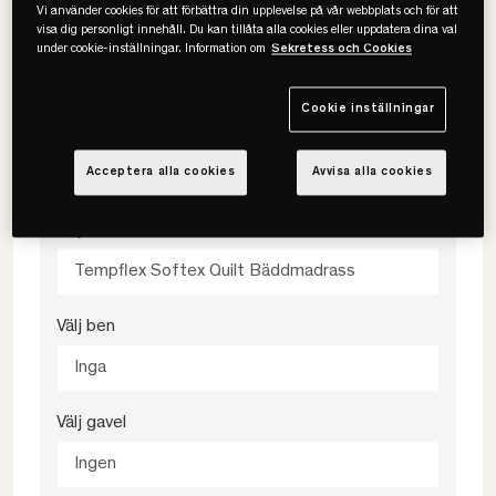
Vi använder cookies för att förbättra din upplevelse på vår webbplats och för att
visa dig personligt innehåll. Du kan tillåta alla cookies eller uppdatera dina val
Välj färg
under cookie-inställningar. Information om
Sekretess och Cookies
Klassisk Bark
Cookie inställningar
Välj fasthet
Medium
Acceptera alla cookies
Avvisa alla cookies
Välj bäddmadrass
Tempflex Softex Quilt Bäddmadrass
Välj ben
Inga
Välj gavel
Ingen