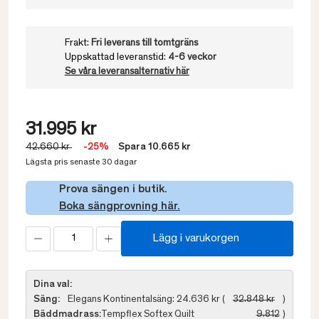
Frakt:
Fri leverans till tomtgräns
Uppskattad leveranstid:
4-6 veckor
Se våra leveransalternativ här
31.995 kr
42.660 kr
-25%
Spara 10.665 kr
Lägsta pris senaste 30 dagar
Prova sängen i butik.
Boka sängprovning här.
Lägg i varukorgen
Dina val:
Säng:
Elegans Kontinentalsäng: 24.636 kr (
32.848 kr
)
Bäddmadrass:
Tempflex Softex Quilt
9.812
)