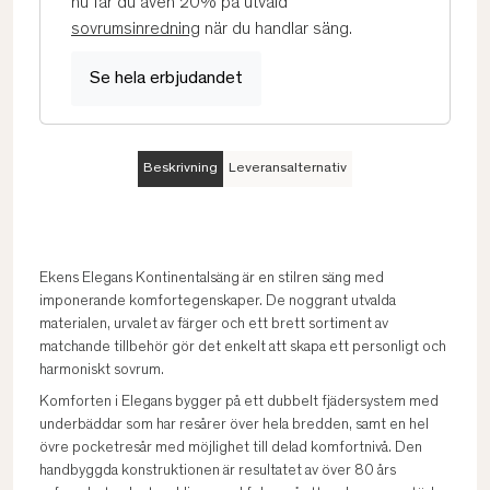
nu får du även 20% på utvald
sovrumsinredning
när du handlar säng.
Se hela erbjudandet
Beskrivning
Leveransalternativ
Ekens Elegans Kontinentalsäng är en stilren säng med
imponerande komfortegenskaper. De noggrant utvalda
materialen, urvalet av färger och ett brett sortiment av
matchande tillbehör gör det enkelt att skapa ett personligt och
harmoniskt sovrum.
Komforten i Elegans bygger på ett dubbelt fjädersystem med
underbäddar som har resårer över hela bredden, samt en hel
övre pocketresår med möjlighet till delad komfortnivå. Den
handbyggda konstruktionen är resultatet av över 80 års