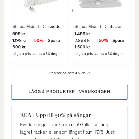
Stunda Midnatt Dunkudde
Stunda Midnatt Duntäcke
599 kr
1.499 kr
1.199 kr
-50%
Spara
2.999 kr
-50%
Spara
600 kr
1.500 kr
Lägsta pris senaste 30 dagar
Lägsta pris senaste 30 dagar
Pris för paket:
4.226 kr
LÄGG
4
PRODUKTER I VARUKORGEN
REA - Upp till 50% på sängar
Fynda sängar i vår stora rea! Gäller så långt
lagret räcker, eller som längst t.o.m. 17/8. Just