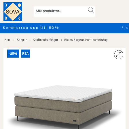
Provsov upp till 100 nätter. Läs mer
Hem
Sängar
Kontinentalsängar
Ekens Elegans Kontinentalsäng
-25%
REA