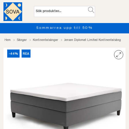
l 50%
Provsov upp till 100 nä
Hem
Sängar
Kontinentalsängar
Jensen Diplomat Limited Kontinentalsäng
-44%
REA