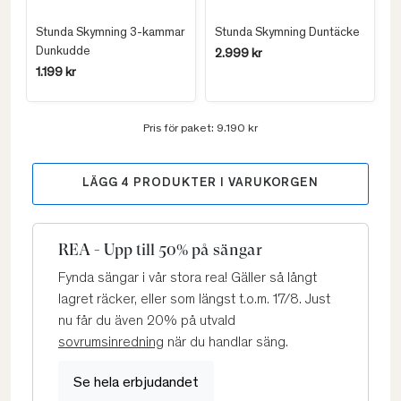
Stunda Skymning 3-kammar
Stunda Skymning Duntäcke
Dunkudde
2.999 kr
1.199 kr
Pris för paket:
9.190 kr
LÄGG
4
PRODUKTER I VARUKORGEN
REA - Upp till 50% på sängar
Fynda sängar i vår stora rea! Gäller så långt
lagret räcker, eller som längst t.o.m. 17/8. Just
nu får du även 20% på utvald
sovrumsinredning
när du handlar säng.
Se hela erbjudandet