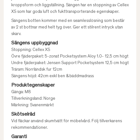
kroppsform och liggställning. Sängen har en stoppning av Cellex
XS som har goda luft och fukttransporterande egenskaper.
Sängens botten kommer med en seamlesslösning som består
av 2 st bottnar med helt tyg över. Ger ett stilrent intryck utan
skarv.
Sängens uppbyggnad
Stoppning: Cellex XS
Övre fjäderpaket: 5-zonat Pocketsystem Aloy 1.0- 12,5 cm högt
Undre fjäderpaket: Jensen Support Pocketsystem 12,5 cm högt
Träram: Norrländsk fur 12cm
Sängens höjd: 42cm exkl ben & bäddmadrass
Produktegenskaper
Gänga: M8
Tillverkningsland: Norge
Märkning: Svanenmärkt
Skötselråd
Vid fläckar använd skumtvätt för möbelvård. Följ tillverkarens
rekommendationer.
Garanti