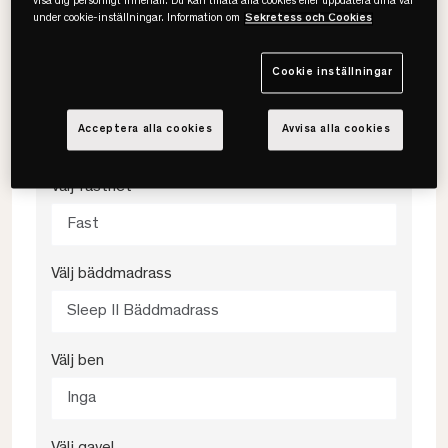
visa dig personligt innehåll. Du kan tillåta alla cookies eller uppdatera dina val
under cookie-inställningar. Information om
Sekretess och Cookies
180x200
Cookie inställningar
Välj färg
Acceptera alla cookies
Avvisa alla cookies
Grey 458
Välj fasthet
Fast
Välj bäddmadrass
Sleep II Bäddmadrass
Välj ben
Inga