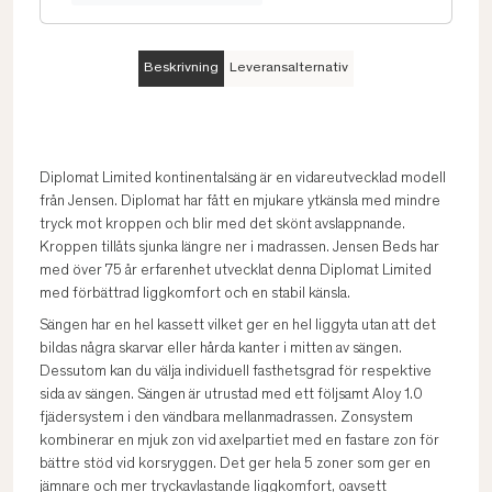
Beskrivning
Leveransalternativ
Diplomat Limited kontinentalsäng är en vidareutvecklad modell
från Jensen. Diplomat har fått en mjukare ytkänsla med mindre
tryck mot kroppen och blir med det skönt avslappnande.
Kroppen tillåts sjunka längre ner i madrassen. Jensen Beds har
med över 75 år erfarenhet utvecklat denna Diplomat Limited
med förbättrad liggkomfort och en stabil känsla.
Sängen har en hel kassett vilket ger en hel liggyta utan att det
bildas några skarvar eller hårda kanter i mitten av sängen.
Dessutom kan du välja individuell fasthetsgrad för respektive
sida av sängen. Sängen är utrustad med ett följsamt Aloy 1.0
fjädersystem i den vändbara mellanmadrassen. Zonsystem
kombinerar en mjuk zon vid axelpartiet med en fastare zon för
bättre stöd vid korsryggen. Det ger hela 5 zoner som ger en
jämnare och mer tryckavlastande liggkomfort, oavsett