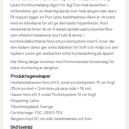
Läckö Kontinentalsäng något för dig! Den hela kassetten i
mittendelen ger en likvärdig känsla över hela sängen utan skarv.
På toppen ligger en Puls Latex bäddmadrass vilken är utrustad
med en latexkärna för att ge den bästa följsamheten. Runt
denna kärna finner du en 4-kanals spiralkrusad polyesterfiber
som effektivt kanaliserar bort fukt & värme. I
kontinentalbottnarna finns ett pocketsystem med 5 zoner där
den fastare delen ger extra stabilitet för höft och midja och den
mjukare zonen ger axelpartiet extra tryckavlastning på djupet.
Alla Viking sängar kommer med förmonterade hörnbeslag för
enkel montering av sängben.
Produktegenskaper
I mellanmadrassen finns ett 5-zonat pocketsystem 15 cm högt
(15cm pocket + 2cm latex på varje sida = 19 cm)
I basen finns ett 3-zonat Pocketsystem 13 cm högt
Stoppning: Latex
Tillverkningsland: Sverige
Certifieringar: FSC, OEKO-TEX
Sängens höjd 50 cm exkl. bäddmadrass och ben
Skötselråd