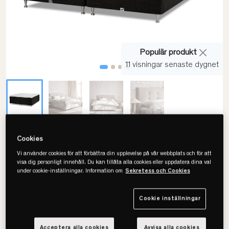
Populär produkt
11 visningar senaste dygnet
Viking
Cookies
Läckö Kontinentalsäng
Vi använder cookies för att förbättra din upplevelse på vår webbplats och för att
visa dig personligt innehåll. Du kan tillåta alla cookies eller uppdatera dina val
under cookie-inställningar. Information om
Sekretess och Cookies
Välj storlek
Cookie inställningar
180x200
Acceptera alla cookies
Avvisa alla cookies