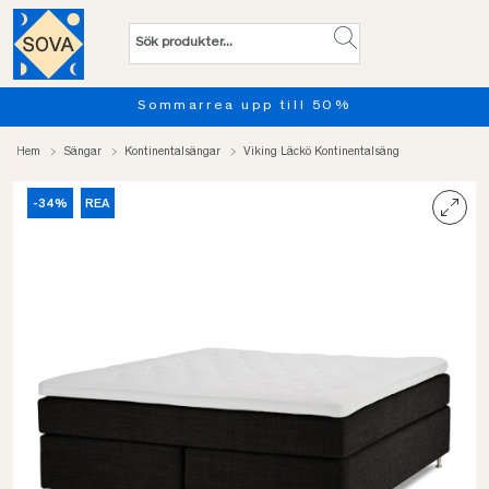
 50%
Provsov upp till 100 nätt
Hem
Sängar
Kontinentalsängar
Viking Läckö Kontinentalsäng
-34%
REA