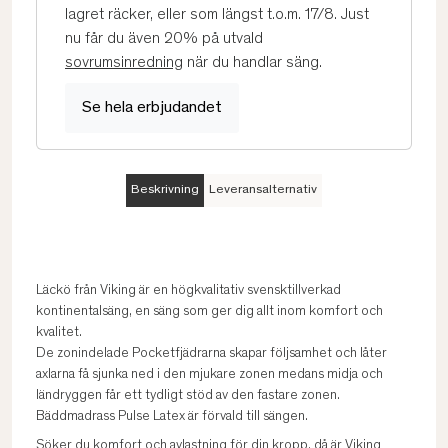
lagret räcker, eller som längst t.o.m. 17/8. Just
nu får du även 20% på utvald
sovrumsinredning
när du handlar säng.
Se hela erbjudandet
Beskrivning
Leveransalternativ
Läckö från Viking är en högkvalitativ svensktillverkad
kontinentalsäng, en säng som ger dig allt inom komfort och
kvalitet.
De zonindelade Pocketfjädrarna skapar följsamhet och låter
axlarna få sjunka ned i den mjukare zonen medans midja och
ländryggen får ett tydligt stöd av den fastare zonen.
Bäddmadrass Pulse Latex är förvald till sängen.
Söker du komfort och avlastning för din kropp, då är Viking