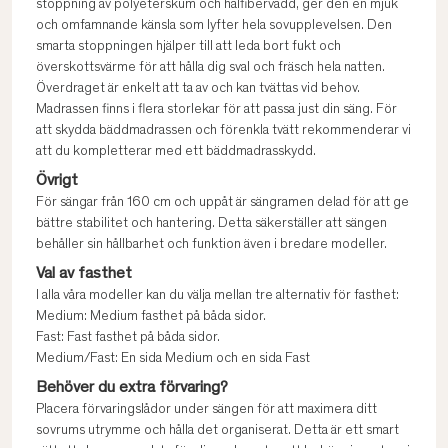
stoppning av polyeterskum och hålfibervadd, ger den en mjuk
och omfamnande känsla som lyfter hela sovupplevelsen. Den
smarta stoppningen hjälper till att leda bort fukt och
överskottsvärme för att hålla dig sval och fräsch hela natten.
Överdraget är enkelt att ta av och kan tvättas vid behov.
Madrassen finns i flera storlekar för att passa just din säng. För
att skydda bäddmadrassen och förenkla tvätt rekommenderar vi
att du kompletterar med ett bäddmadrasskydd.
Övrigt
För sängar från 160 cm och uppåt är sängramen delad för att ge
bättre stabilitet och hantering. Detta säkerställer att sängen
behåller sin hållbarhet och funktion även i bredare modeller.
Val av fasthet
I alla våra modeller kan du välja mellan tre alternativ för fasthet:
Medium: Medium fasthet på båda sidor.
Fast: Fast fasthet på båda sidor.
Medium/Fast: En sida Medium och en sida Fast
Behöver du extra förvaring?
Placera förvaringslådor under sängen för att maximera ditt
sovrums utrymme och hålla det organiserat. Detta är ett smart