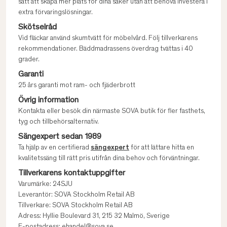
sätt att skapa mer plats för dina saker utan att behöva investera i
extra förvaringslösningar.
Skötselråd
Vid fläckar använd skumtvätt för möbelvård. Följ tillverkarens
rekommendationer. Bäddmadrassens överdrag tvättas i 40
grader.
Garanti
25 års garanti mot ram- och fjäderbrott
Övrig information
Kontakta eller besök din närmaste SOVA butik för fler fasthets,
tyg och tillbehörsalternativ.
Sängexpert sedan 1989
Ta hjälp av en certifierad
sängexpert
för att lättare hitta en
kvalitetssäng till rätt pris utifrån dina behov och förväntningar.
Tillverkarens kontaktuppgifter
Varumärke: 24SJU
Leverantör: SOVA Stockholm Retail AB
Tillverkare: SOVA Stockholm Retail AB
Adress: Hyllie Boulevard 31, 215 32 Malmö, Sverige