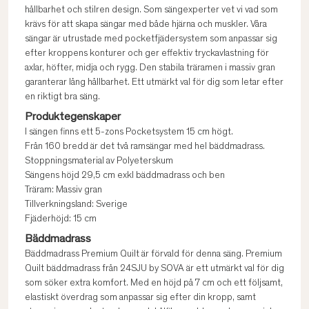
hållbarhet och stilren design. Som sängexperter vet vi vad som
krävs för att skapa sängar med både hjärna och muskler. Våra
sängar är utrustade med pocketfjädersystem som anpassar sig
efter kroppens konturer och ger effektiv tryckavlastning för
axlar, höfter, midja och rygg. Den stabila träramen i massiv gran
garanterar lång hållbarhet. Ett utmärkt val för dig som letar efter
en riktigt bra säng.
Produktegenskaper
I sängen finns ett 5-zons Pocketsystem 15 cm högt.
Från 160 bredd är det två ramsängar med hel bäddmadrass.
Stoppningsmaterial av Polyeterskum
Sängens höjd 29,5 cm exkl bäddmadrass och ben
Träram: Massiv gran
Tillverkningsland: Sverige
Fjäderhöjd: 15 cm
Bäddmadrass
Bäddmadrass Premium Quilt är förvald för denna säng. Premium
Quilt bäddmadrass från 24SJU by SOVA är ett utmärkt val för dig
som söker extra komfort. Med en höjd på 7 cm och ett följsamt,
elastiskt överdrag som anpassar sig efter din kropp, samt