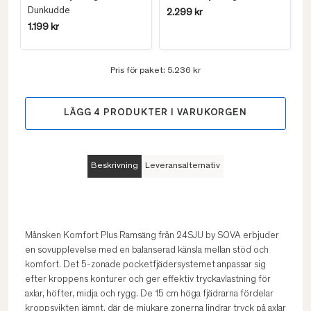
Dunkudde
2.299 kr
1.199 kr
Pris för paket:
5.236 kr
LÄGG
4
PRODUKTER I VARUKORGEN
Beskrivning
Leveransalternativ
Månsken Komfort Plus Ramsäng från 24SJU by SOVA erbjuder
en sovupplevelse med en balanserad känsla mellan stöd och
komfort. Det 5-zonade pocketfjädersystemet anpassar sig
efter kroppens konturer och ger effektiv tryckavlastning för
axlar, höfter, midja och rygg. De 15 cm höga fjädrarna fördelar
kroppsvikten jämnt, där de mjukare zonerna lindrar tryck på axlar