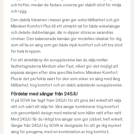
och höfter, medan de fastare zonerna ger stabilt stöd för midja
och rygg.
Den stabila träramen i massiv gran ger extra hållbarhet och gör
Månsken Komfort Plus till ett utmärkt val för både enkelsängar
och delade dubbelsängar, där ni slipper störas av varandras
rörelser. Den balanserade känslan gör modellen idealisk för dig
som vill ha en säng som ger både mjuk komfort och ett bra stöd
för hela kroppen.
För att skräddarsy din sovupplevelse kan du välja mellan
fasthetsgraderna Medium eller Fast, vilket gör det möjligt att
anpassa sängen efter dina specifika behov. Månsken Komfort
Plus är det perfekta valet för den som söker en säng med lång
hållbarhet, hög komfort och en stabil, avlastande sovupplevelse.
Fördelar med sängar från 24SJU
Vi på SOVA har tagit fram 24SJU för att göra det enkelt att välja
rätt och svårt att välja fel. Våra sängar kombinerar hög komfort
och genomtänkt design med material som håller natt efter natt.
Med 24SJU får du riktigt bra sängar som gör jobbet, helt enkelt.
Sängar från 24SJU by SOVA är designade för att ge dig mycket
säng för pengarna, med en kombination av hög komfort,