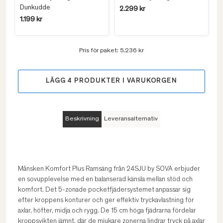
Dunkudde
2.299 kr
1.199 kr
Pris för paket:
5.236 kr
LÄGG
4
PRODUKTER I VARUKORGEN
Beskrivning
Leveransalternativ
Månsken Komfort Plus Ramsäng från 24SJU by SOVA erbjuder
en sovupplevelse med en balanserad känsla mellan stöd och
komfort. Det 5-zonade pocketfjädersystemet anpassar sig
efter kroppens konturer och ger effektiv tryckavlastning för
axlar, höfter, midja och rygg. De 15 cm höga fjädrarna fördelar
kroppsvikten jämnt, där de mjukare zonerna lindrar tryck på axlar