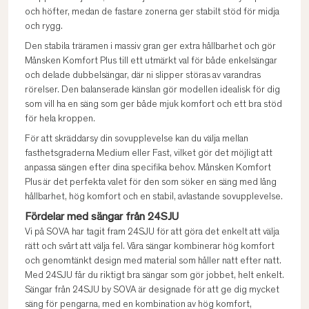
och höfter, medan de fastare zonerna ger stabilt stöd för midja
och rygg.
Den stabila träramen i massiv gran ger extra hållbarhet och gör
Månsken Komfort Plus till ett utmärkt val för både enkelsängar
och delade dubbelsängar, där ni slipper störas av varandras
rörelser. Den balanserade känslan gör modellen idealisk för dig
som vill ha en säng som ger både mjuk komfort och ett bra stöd
för hela kroppen.
För att skräddarsy din sovupplevelse kan du välja mellan
fasthetsgraderna Medium eller Fast, vilket gör det möjligt att
anpassa sängen efter dina specifika behov. Månsken Komfort
Plus är det perfekta valet för den som söker en säng med lång
hållbarhet, hög komfort och en stabil, avlastande sovupplevelse.
Fördelar med sängar från 24SJU
Vi på SOVA har tagit fram 24SJU för att göra det enkelt att välja
rätt och svårt att välja fel. Våra sängar kombinerar hög komfort
och genomtänkt design med material som håller natt efter natt.
Med 24SJU får du riktigt bra sängar som gör jobbet, helt enkelt.
Sängar från 24SJU by SOVA är designade för att ge dig mycket
säng för pengarna, med en kombination av hög komfort,