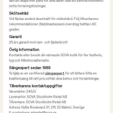
sätt att skapa mer plats för dina saker utan att behöva investera i
extra förvaringslösningar.
Skötselråd
Vid fläckar använd skumtvätt för möbelvård. Följ tillverkarens
rekommendationer. Bäddmadrassens överdrag tvättas i 40
grader.
Garanti
25 års garanti mot ram- och fjäderbrott
Övrig information
Kontakta eller besök din närmaste SOVA butik för fler fasthets,
tyg och tillbehörsalternativ.
Sängexpert sedan 1989
Ta hjälp av en certifierad
sängexpert
för att lättare hitta en
kvalitetssäng till rätt pris utifrån dina behov och förväntningar.
Tillverkarens kontaktuppgifter
Varumärke: 24SJU
Leverantör: SOVA Stockholm Retail AB
Tillverkare: SOVA Stockholm Retail AB
Adress: Hyllie Boulevard 31, 215 32 Malmö, Sverige