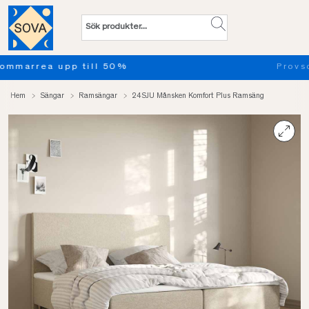
Provsov upp till 100 nätter. Läs mer
Hem
Sängar
Ramsängar
24SJU Månsken Komfort Plus Ramsäng