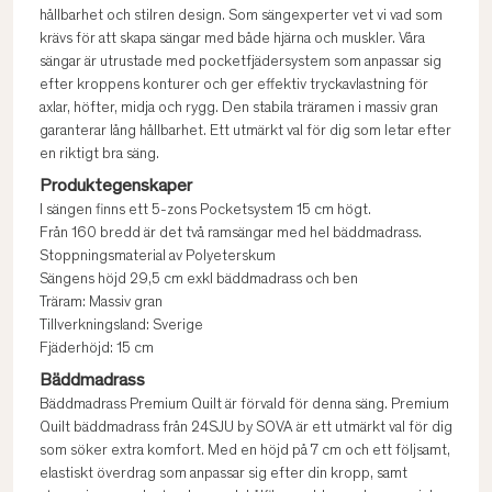
hållbarhet och stilren design. Som sängexperter vet vi vad som
krävs för att skapa sängar med både hjärna och muskler. Våra
sängar är utrustade med pocketfjädersystem som anpassar sig
efter kroppens konturer och ger effektiv tryckavlastning för
axlar, höfter, midja och rygg. Den stabila träramen i massiv gran
garanterar lång hållbarhet. Ett utmärkt val för dig som letar efter
en riktigt bra säng.
Produktegenskaper
I sängen finns ett 5-zons Pocketsystem 15 cm högt.
Från 160 bredd är det två ramsängar med hel bäddmadrass.
Stoppningsmaterial av Polyeterskum
Sängens höjd 29,5 cm exkl bäddmadrass och ben
Träram: Massiv gran
Tillverkningsland: Sverige
Fjäderhöjd: 15 cm
Bäddmadrass
Bäddmadrass Premium Quilt är förvald för denna säng. Premium
Quilt bäddmadrass från 24SJU by SOVA är ett utmärkt val för dig
som söker extra komfort. Med en höjd på 7 cm och ett följsamt,
elastiskt överdrag som anpassar sig efter din kropp, samt