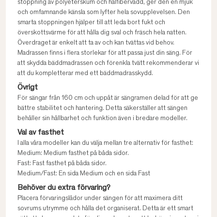
stoppning av polyeterskum och hålfibervadd, ger den en mjuk
och omfamnande känsla som lyfter hela sovupplevelsen. Den
smarta stoppningen hjälper till att leda bort fukt och
överskottsvärme för att hålla dig sval och fräsch hela natten.
Överdraget är enkelt att ta av och kan tvättas vid behov.
Madrassen finns i flera storlekar för att passa just din säng. För
att skydda bäddmadrassen och förenkla tvätt rekommenderar vi
att du kompletterar med ett bäddmadrasskydd.
Övrigt
För sängar från 160 cm och uppåt är sängramen delad för att ge
bättre stabilitet och hantering. Detta säkerställer att sängen
behåller sin hållbarhet och funktion även i bredare modeller.
Val av fasthet
I alla våra modeller kan du välja mellan tre alternativ för fasthet:
Medium: Medium fasthet på båda sidor.
Fast: Fast fasthet på båda sidor.
Medium/Fast: En sida Medium och en sida Fast
Behöver du extra förvaring?
Placera förvaringslådor under sängen för att maximera ditt
sovrums utrymme och hålla det organiserat. Detta är ett smart