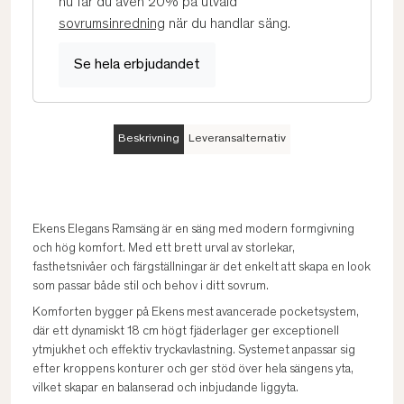
nu får du även 20% på utvald
sovrumsinredning
när du handlar säng.
Se hela erbjudandet
Beskrivning
Leveransalternativ
Ekens Elegans Ramsäng är en säng med modern formgivning
och hög komfort. Med ett brett urval av storlekar,
fasthetsnivåer och färgställningar är det enkelt att skapa en look
som passar både stil och behov i ditt sovrum.
Komforten bygger på Ekens mest avancerade pocketsystem,
där ett dynamiskt 18 cm högt fjäderlager ger exceptionell
ytmjukhet och effektiv tryckavlastning. Systemet anpassar sig
efter kroppens konturer och ger stöd över hela sängens yta,
vilket skapar en balanserad och inbjudande liggyta.