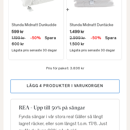
Stunda Midnatt Dunkudde
Stunda Midnatt Duntäcke
599 kr
1.499 kr
1.199 kr
-50%
Spara
2.999 kr
-50%
Spara
600 kr
1.500 kr
Lägsta pris senaste 30 dagar
Lägsta pris senaste 30 dagar
Pris för paket:
3.836 kr
LÄGG
4
PRODUKTER I VARUKORGEN
REA - Upp till 50% på sängar
Fynda sängar i vår stora rea! Gäller så långt
lagret räcker, eller som längst t.o.m. 17/8. Just