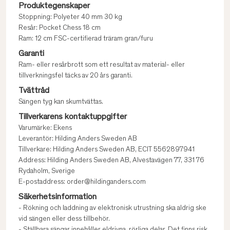
Produktegenskaper
Stoppning: Polyeter 40 mm 30 kg
Resår: Pocket Chess 18 cm
Ram: 12 cm FSC-certifierad träram gran/furu
Garanti
Ram- eller resårbrott som ett resultat av material- eller
tillverkningsfel täcks av 20 års garanti.
Tvättråd
Sängen tyg kan skumtvättas.
Tillverkarens kontaktuppgifter
Varumärke: Ekens
Leverantör: Hilding Anders Sweden AB
Tillverkare: Hilding Anders Sweden AB, ECIT 5562897941
Address: Hilding Anders Sweden AB, Alvestavägen 77, 331 76
Rydaholm, Sverige
E-postaddress: order@hildinganders.com
Säkerhetsinformation
- Rökning och laddning av elektronisk utrustning ska aldrig ske
vid sängen eller dess tillbehör.