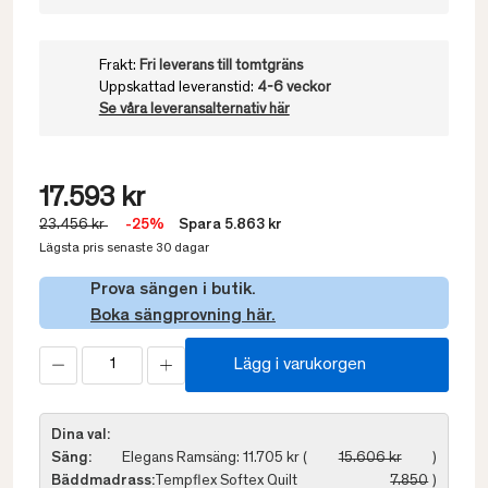
Frakt:
Fri leverans till tomtgräns
Uppskattad leveranstid:
4-6 veckor
Se våra leveransalternativ här
17.593 kr
23.456 kr
-25%
Spara 5.863 kr
Lägsta pris senaste 30 dagar
Prova sängen i butik.
Boka sängprovning här.
Lägg i varukorgen
Dina val:
Säng:
Elegans Ramsäng: 11.705 kr (
15.606 kr
)
Bäddmadrass:
Tempflex Softex Quilt
7.850
)