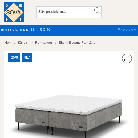
Provsov upp till 100 nätter. Läs mer
Hem
Sängar
Ramsängar
Ekens Elegans Ramsäng
-25%
REA