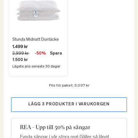
Stunda Midnatt Duntäcke
1.499 kr
2.999 kr
-50%
Spara
1.500 kr
Lägsta pris senaste 30 dagar
Pris för paket:
3.037 kr
LÄGG
3
PRODUKTER I VARUKORGEN
REA - Upp till 50% på sängar
Fynda sängar i vår stora rea! Gäller så långt