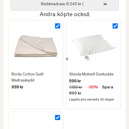
Bäddmadrass: 6.240 kr (
kr
Andra köpte också
Borås Cotton Quilt
Stunda Midnatt Dunkudde
Madrasskydd
599 kr
939 kr
1.199 kr
-50%
Spara
600 kr
Lägsta pris senaste 30 dagar