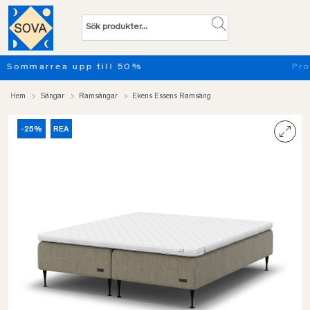
Provsov upp till 100 nätter. Läs mer
Hem
Sängar
Ramsängar
Ekens Essens Ramsäng
-25%
REA