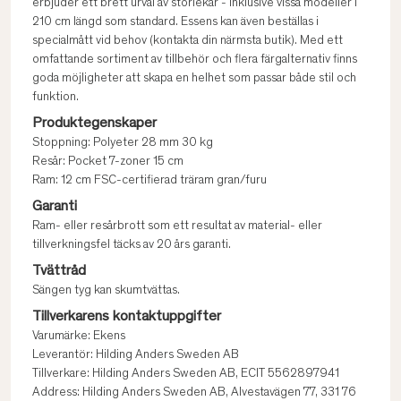
erbjuder ett brett urval av storlekar - inklusive vissa modeller i
210 cm längd som standard. Essens kan även beställas i
specialmått vid behov (kontakta din närmsta butik). Med ett
omfattande sortiment av tillbehör och flera färgalternativ finns
goda möjligheter att skapa en helhet som passar både stil och
funktion.
Produktegenskaper
Stoppning: Polyeter 28 mm 30 kg
Resår: Pocket 7-zoner 15 cm
Ram: 12 cm FSC-certifierad träram gran/furu
Garanti
Ram- eller resårbrott som ett resultat av material- eller
tillverkningsfel täcks av 20 års garanti.
Tvättråd
Sängen tyg kan skumtvättas.
Tillverkarens kontaktuppgifter
Varumärke: Ekens
Leverantör: Hilding Anders Sweden AB
Tillverkare: Hilding Anders Sweden AB, ECIT 5562897941
Address: Hilding Anders Sweden AB, Alvestavägen 77, 331 76