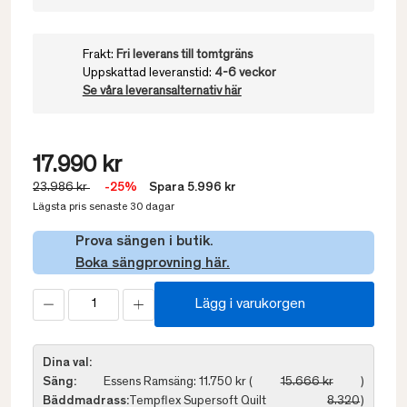
Frakt:
Fri leverans till tomtgräns
Uppskattad leveranstid:
4-6 veckor
Se våra leveransalternativ här
17.990 kr
23.986 kr
-25%
Spara 5.996 kr
Lägsta pris senaste 30 dagar
Prova sängen i butik.
Boka sängprovning här.
Lägg i varukorgen
Dina val:
Säng:
Essens Ramsäng: 11.750 kr (
15.666 kr
)
Bäddmadrass:
Tempflex Supersoft Quilt
8.320
)