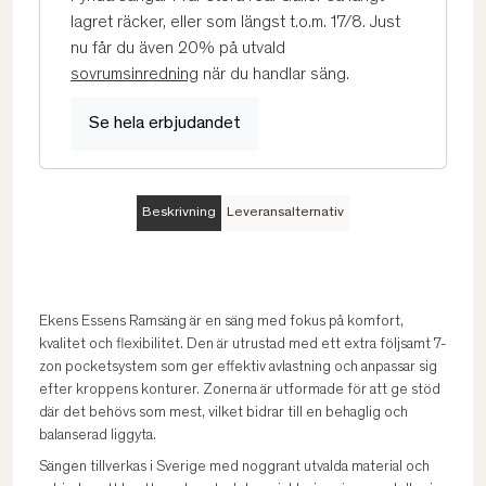
lagret räcker, eller som längst t.o.m. 17/8. Just
nu får du även 20% på utvald
sovrumsinredning
när du handlar säng.
Se hela erbjudandet
Beskrivning
Leveransalternativ
Ekens Essens Ramsäng är en säng med fokus på komfort,
kvalitet och flexibilitet. Den är utrustad med ett extra följsamt 7-
zon pocketsystem som ger effektiv avlastning och anpassar sig
efter kroppens konturer. Zonerna är utformade för att ge stöd
där det behövs som mest, vilket bidrar till en behaglig och
balanserad liggyta.
Sängen tillverkas i Sverige med noggrant utvalda material och