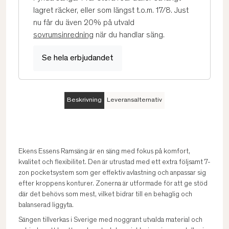
lagret räcker, eller som längst t.o.m. 17/8. Just
nu får du även 20% på utvald
sovrumsinredning
när du handlar säng.
Se hela erbjudandet
Beskrivning
Leveransalternativ
Ekens Essens Ramsäng är en säng med fokus på komfort,
kvalitet och flexibilitet. Den är utrustad med ett extra följsamt 7-
zon pocketsystem som ger effektiv avlastning och anpassar sig
efter kroppens konturer. Zonerna är utformade för att ge stöd
där det behövs som mest, vilket bidrar till en behaglig och
balanserad liggyta.
Sängen tillverkas i Sverige med noggrant utvalda material och