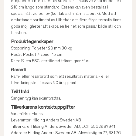
erbjuder ett brett urval av storlekar - inklusive vissa modeller i
210 cm längd som standard. Essens kan även beställas i
specialmått vid behov (kontakta din närmsta butik). Med ett
omfattande sortiment av tillbehör och flera färgalternativ finns
goda möjligheter att skapa en helhet som passar både stil och
funktion.
Produktegenskaper
Stoppning: Polyeter 28 mm 30 kg
Resår: Pocket 7-zoner 15 cm
Ram: 12 cm FSC-certifierad träram gran/furu
Garanti
Ram- eller resårbrott som ett resultat av material- eller
tillverkningsfel täcks av 20 års garanti.
Tvättråd
Sängen tyg kan skumtvättas.
Tillverkarens kontaktuppgifter
Varumärke: Ekens
Leverantör: Hilding Anders Sweden AB
Tillverkare: Hilding Anders Sweden AB, ECIT 5562897941
Address: Hilding Anders Sweden AB, Alvestavägen 77, 331 76