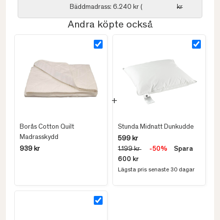
Bäddmadrass: 6.240 kr (
kr
Andra köpte också
Borås Cotton Quilt
Stunda Midnatt Dunkudde
Madrasskydd
599 kr
939 kr
1.199 kr
-50%
Spara
600 kr
Lägsta pris senaste 30 dagar