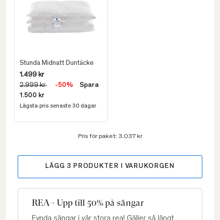
Stunda Midnatt Duntäcke
1.499 kr
2.999 kr
-50%
Spara
1.500 kr
Lägsta pris senaste 30 dagar
Pris för paket:
3.037 kr
LÄGG
3
PRODUKTER I VARUKORGEN
REA - Upp till 50% på sängar
Fynda sängar i vår stora rea! Gäller så långt