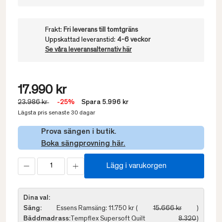
Frakt:
Fri leverans till tomtgräns
Uppskattad leveranstid:
4-6 veckor
Se våra leveransalternativ här
17.990 kr
23.986 kr
-25%
Spara 5.996 kr
Lägsta pris senaste 30 dagar
Prova sängen i butik.
Boka sängprovning här.
Lägg i varukorgen
Dina val:
Säng:
Essens Ramsäng: 11.750 kr (
15.666 kr
)
Bäddmadrass:
Tempflex Supersoft Quilt
8.320
)