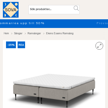
Provsov upp till 100 nätter. Läs mer
Hem
Sängar
Ramsängar
Ekens Essens Ramsäng
-25%
REA