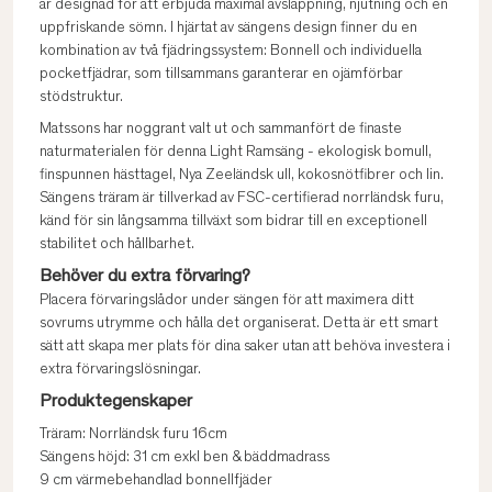
är designad för att erbjuda maximal avslappning, njutning och en
uppfriskande sömn. I hjärtat av sängens design finner du en
kombination av två fjädringssystem: Bonnell och individuella
pocketfjädrar, som tillsammans garanterar en ojämförbar
stödstruktur.
Matssons har noggrant valt ut och sammanfört de finaste
naturmaterialen för denna Light Ramsäng - ekologisk bomull,
finspunnen hästtagel, Nya Zeeländsk ull, kokosnötfibrer och lin.
Sängens träram är tillverkad av FSC-certifierad norrländsk furu,
känd för sin långsamma tillväxt som bidrar till en exceptionell
stabilitet och hållbarhet.
Behöver du extra förvaring?
Placera förvaringslådor under sängen för att maximera ditt
sovrums utrymme och hålla det organiserat. Detta är ett smart
sätt att skapa mer plats för dina saker utan att behöva investera i
extra förvaringslösningar.
Produktegenskaper
Träram: Norrländsk furu 16cm
Sängens höjd: 31 cm exkl ben & bäddmadrass
9 cm värmebehandlad bonnellfjäder