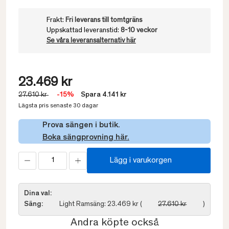
Frakt:
Fri leverans till tomtgräns
Uppskattad leveranstid:
8-10 veckor
Se våra leveransalternativ här
23.469 kr
27.610 kr
-15%
Spara 4.141 kr
Lägsta pris senaste 30 dagar
Prova sängen i butik.
Boka sängprovning här.
Lägg i varukorgen
Dina val:
Säng:
Light Ramsäng: 23.469 kr (
27.610 kr
)
Andra köpte också