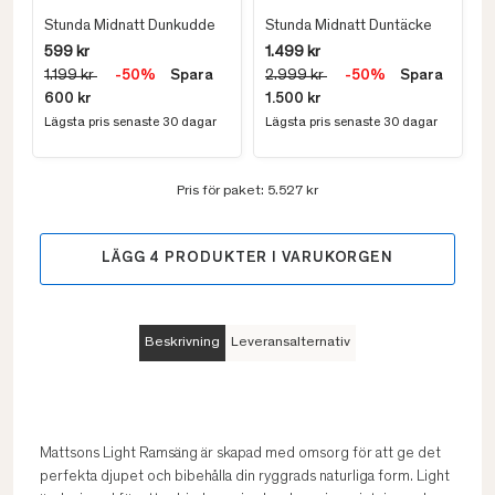
Stunda Midnatt Dunkudde
Stunda Midnatt Duntäcke
599 kr
1.499 kr
1.199 kr
-50%
Spara
2.999 kr
-50%
Spara
600 kr
1.500 kr
Lägsta pris senaste 30 dagar
Lägsta pris senaste 30 dagar
Pris för paket:
5.527 kr
LÄGG
4
PRODUKTER I VARUKORGEN
Beskrivning
Leveransalternativ
Mattsons Light Ramsäng är skapad med omsorg för att ge det
perfekta djupet och bibehålla din ryggrads naturliga form. Light