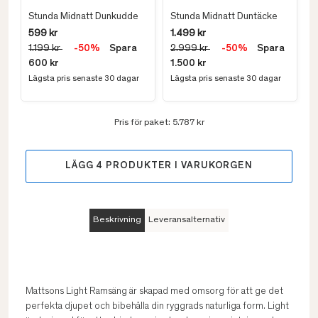
Stunda Midnatt Dunkudde
Stunda Midnatt Duntäcke
599 kr
1.499 kr
1.199 kr
-50%
Spara
2.999 kr
-50%
Spara
600 kr
1.500 kr
Lägsta pris senaste 30 dagar
Lägsta pris senaste 30 dagar
Pris för paket:
5.787 kr
LÄGG
4
PRODUKTER I VARUKORGEN
Beskrivning
Leveransalternativ
Mattsons Light Ramsäng är skapad med omsorg för att ge det
perfekta djupet och bibehålla din ryggrads naturliga form. Light