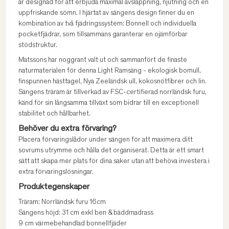
är designad för att erbjuda maximal avslappning, njutning och en
uppfriskande sömn. I hjärtat av sängens design finner du en
kombination av två fjädringssystem: Bonnell och individuella
pocketfjädrar, som tillsammans garanterar en ojämförbar
stödstruktur.
Matssons har noggrant valt ut och sammanfört de finaste
naturmaterialen för denna Light Ramsäng - ekologisk bomull,
finspunnen hästtagel, Nya Zeeländsk ull, kokosnötfibrer och lin.
Sängens träram är tillverkad av FSC-certifierad norrländsk furu,
känd för sin långsamma tillväxt som bidrar till en exceptionell
stabilitet och hållbarhet.
Behöver du extra förvaring?
Placera förvaringslådor under sängen för att maximera ditt
sovrums utrymme och hålla det organiserat. Detta är ett smart
sätt att skapa mer plats för dina saker utan att behöva investera i
extra förvaringslösningar.
Produktegenskaper
Träram: Norrländsk furu 16cm
Sängens höjd: 31 cm exkl ben & bäddmadrass
9 cm värmebehandlad bonnellfjäder