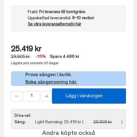
Frakt:
Fri leverans till tomtgräns
Uppskattad leveranstid:
8-10 veckor
Se våra leveransalternativ här
25.419 kr
29.905 kr
-15%
Spara 4.486 kr
Lägsta pris senaste 30 dagar
Prova sängen i butik.
Boka sängprovning här.
Lägg i varukorgen
Dina val:
Säng:
Light Ramsäng: 25.419 kr (
29.905 kr
)
Andra köpte också