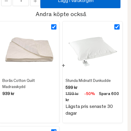
Lägg i varukorgen
Andra köpte också
Borås Cotton Quilt
Stunda Midnatt Dunkudde
Madrasskydd
599 kr
939 kr
1.199 kr
-50%
Spara 600
kr
Lägsta pris senaste 30
dagar