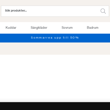
Kuddar
Sängkläder
Sovrum
Badrum
Provsov up