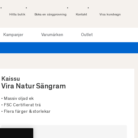
Hitta butik
Boka en sängprovning
Kontakt
Visa kundvagn
Kampanjer
Varumärken
Outlet
p till 100 nätter. Läs mer
Kaissu
Vira Natur Sängram
• Massiv oljad ek
• FSC Certifierat trä
• Flera färger & storlekar
Välj storlek