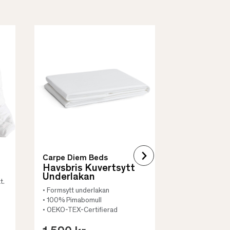
Borås Cotto
Quilt Mad
• Skyddar säng
• Vadderat
• Flera storleka
Carpe Diem Beds
Havsbris Kuvertsytt
Underlakan
t.
• Formsytt underlakan
• 100% Pimabomull
• OEKO-TEX-Certifierad