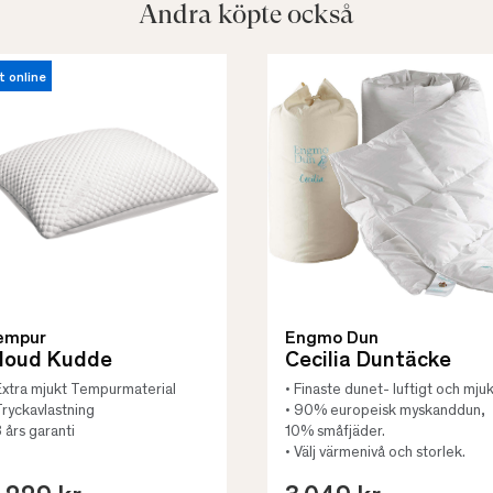
Andra köpte också
t online
empur
Engmo Dun
loud Kudde
Cecilia Duntäcke
Extra mjukt Tempurmaterial
• Finaste dunet- luftigt och mjuk
Tryckavlastning
• 90% europeisk myskanddun,
3 års garanti
10% småfjäder.
• Välj värmenivå och storlek.