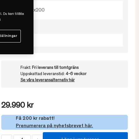
160x200
l. Du kan tillåta
s
Välj färg
tällningar
Natur Oak
Frakt:
Fri leverans till tomtgräns
Uppskattad leveranstid:
4-6 veckor
Se våra leveransalternativ här
29.990 kr
Få 200 kr rabatt!
Prenumerera på nyhetsbrevet här.