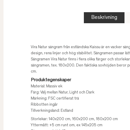
Beskrivning
Vira Natur sängram från estländska Kaissu är en vacker säng
design, rena linjer och hög stabilitet. Sängramen passar lätt
Sängramen Vira Natur finns i flera olika färger och storle
sängramen, tex. 180x200. Den faktiska sovhöjden beror
cm.
Produktegenskaper
Material: Massiv ek
Färg: Välj mellan Natur, Light och Dark
Märkning: FSC certifierat trä
Ribbotten ingår
Tillverkningsland: Estland
Storlekar: 140x200 cm, 160x200 cm, 180x200 cm
Yttermått: +5 cm runt om, ex 145x205 cm