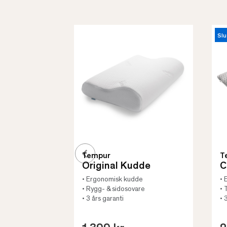
Slu
Tempur
T
Original Kudde
C
• Ergonomisk kudde
• 
• Rygg- & sidosovare
• 
• 3 års garanti
• 