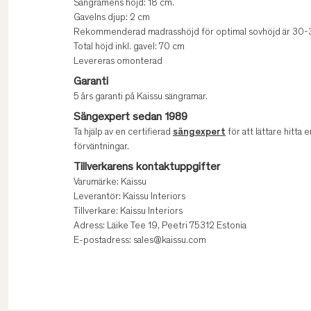
Sängramens höjd: 18 cm.
Gavelns djup: 2 cm
Rekommenderad madrasshöjd för optimal sovhöjd är 30
Total höjd inkl. gavel: 70 cm
Levereras omonterad
Garanti
5 års garanti på Kaissu sängramar.
Sängexpert sedan 1989
Ta hjälp av en certifierad
sängexpert
för att lättare hitta e
förväntningar.
Tillverkarens kontaktuppgifter
Varumärke: Kaissu
Leverantör: Kaissu Interiors
Tillverkare: Kaissu Interiors
Adress: Läike Tee 19, Peetri 75312 Estonia
E-postadress: sales@kaissu.com