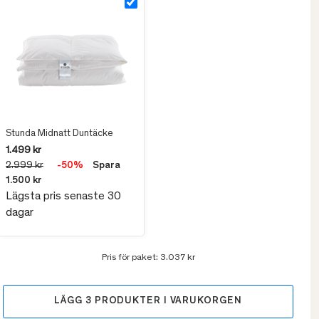
Stunda Midnatt Duntäcke
1.499 kr
2.999 kr
-50%
Spara
1.500 kr
Lägsta pris senaste 30
dagar
Pris för paket:
3.037 kr
LÄGG
3
PRODUKTER I VARUKORGEN