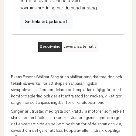
nu får du även 20% på utvald
sovrumsinredning
när du handlar säng.
Se hela erbjudandet
Beskrivning
Leveransalternativ
Ekens Essens Ställbar Säng är en ställbar säng där tradition och
teknik samverkar för att skapa en anpassningsbar
sovupplevelse. Den femdelade bottenplattan möjliggör exakt
komfortreglering och ger ett extra stöd för nacken, vilket gör
sängen särskilt anpassningsbar för olika vilopositioner.
Sängen är utrustad med tysta och kraftfulla motorer som enkelt
styrs med en trådlös fjärrkontroll. Justeringsmöjligheterna gör
det enkelt att hitta en bekväm position för både sömn och vila,
oavsett om det gäller att läsa, koppla av eller lindra kroppsliga