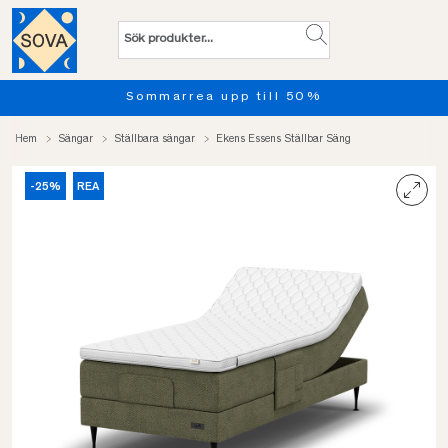
Provsov upp till 100 nätter. 
Hem
Sängar
Ställbara sängar
Ekens Essens Ställbar Säng
-25%
REA