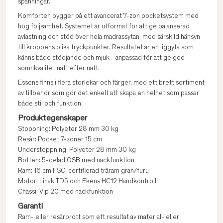
spänningar.
Komforten bygger på ett avancerat 7-zon pocketsystem med
hög följsamhet. Systemet är utformat för att ge balanserad
avlastning och stöd över hela madrassytan, med särskild hänsyn
till kroppens olika tryckpunkter. Resultatet är en liggyta som
känns både stödjande och mjuk - anpassad för att ge god
sömnkvalitet natt efter natt.
Essens finns i flera storlekar och färger, med ett brett sortiment
av tillbehör som gör det enkelt att skapa en helhet som passar
både stil och funktion.
Produktegenskaper
Stoppning: Polyeter 28 mm 30 kg
Resår: Pocket 7-zoner 15 cm
Understoppning: Polyeter 28 mm 30 kg
Botten: 5-delad OSB med nackfunktion
Ram: 16 cm FSC-certifierad träram gran/furu
Motor: Linak TD5 och Ekens HC12 Handkontroll
Chassi: Vip 20 med nackfunktion
Garanti
Ram- eller resårbrott som ett resultat av material- eller