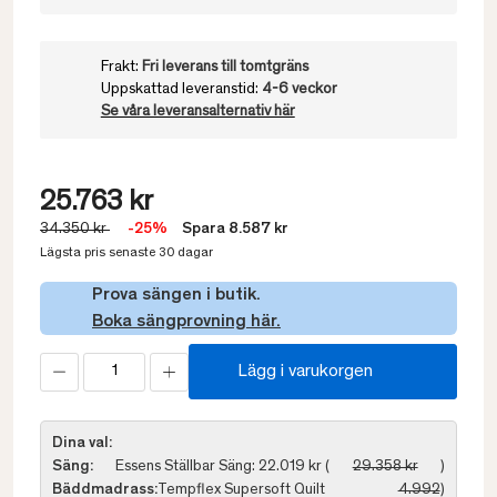
Frakt:
Fri leverans till tomtgräns
Uppskattad leveranstid:
4-6 veckor
Se våra leveransalternativ här
25.763 kr
34.350 kr
-25%
Spara 8.587 kr
Lägsta pris senaste 30 dagar
Prova sängen i butik.
Boka sängprovning här.
Lägg i varukorgen
Dina val:
Säng:
Essens Ställbar Säng: 22.019 kr (
29.358 kr
)
Bäddmadrass:
Tempflex Supersoft Quilt
4.992
)