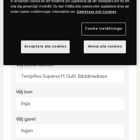
Vi använder cookies för att förbättra din upplevelse på vår webbplats och för att
visa dig personligt innehåll. Du kan tillåta alla cookies eller uppdatera dina val
Välj färg
under cookie-inställningar. Information om
Sekretess och Cookies
Struktur Skog
Cookie inställningar
Välj fasthet
Acceptera alla cookies
Avvisa alla cookies
Medium
Välj bäddmadrass
Tempflex Supersoft Quilt Bäddmadrass
Välj ben
Inga
Välj gavel
Ingen