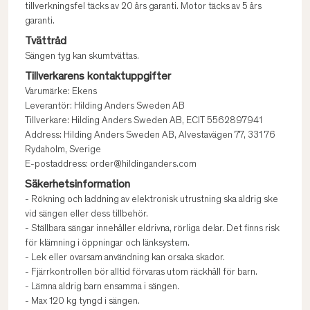
tillverkningsfel täcks av 20 års garanti. Motor täcks av 5 års
garanti.
Tvättråd
Sängen tyg kan skumtvättas.
Tillverkarens kontaktuppgifter
Varumärke: Ekens
Leverantör: Hilding Anders Sweden AB
Tillverkare: Hilding Anders Sweden AB, ECIT 5562897941
Address: Hilding Anders Sweden AB, Alvestavägen 77, 331 76
Rydaholm, Sverige
E-postaddress: order@hildinganders.com
Säkerhetsinformation
- Rökning och laddning av elektronisk utrustning ska aldrig ske
vid sängen eller dess tillbehör.
- Ställbara sängar innehåller eldrivna, rörliga delar. Det finns risk
för klämning i öppningar och länksystem.
- Lek eller ovarsam användning kan orsaka skador.
- Fjärrkontrollen bör alltid förvaras utom räckhåll för barn.
- Lämna aldrig barn ensamma i sängen.
- Max 120 kg tyngd i sängen.