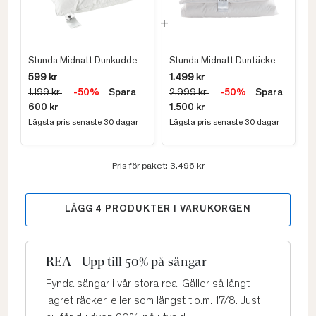
Stunda Midnatt Dunkudde
Stunda Midnatt Duntäcke
599 kr
1.499 kr
1.199 kr
-50%
Spara
2.999 kr
-50%
Spara
600 kr
1.500 kr
Lägsta pris senaste 30 dagar
Lägsta pris senaste 30 dagar
Pris för paket:
3.496 kr
LÄGG
4
PRODUKTER I VARUKORGEN
REA - Upp till 50% på sängar
Fynda sängar i vår stora rea! Gäller så långt
lagret räcker, eller som längst t.o.m. 17/8. Just